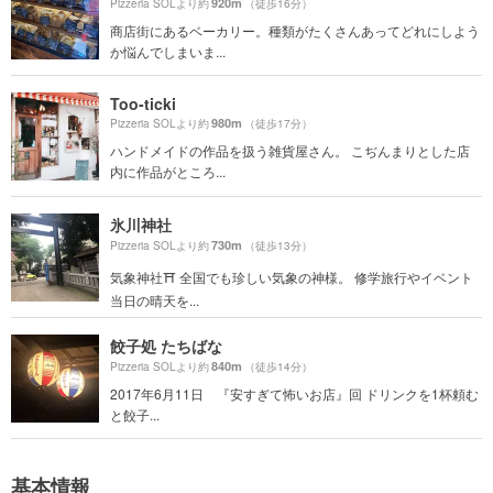
920m
Pizzeria SOLより約
（徒歩16分）
商店街にあるベーカリー。種類がたくさんあってどれにしよう
か悩んでしまいま...
Too-ticki
980m
Pizzeria SOLより約
（徒歩17分）
ハンドメイドの作品を扱う雑貨屋さん。 こぢんまりとした店
内に作品がところ...
氷川神社
730m
Pizzeria SOLより約
（徒歩13分）
気象神社⛩ 全国でも珍しい気象の神様。 修学旅行やイベント
当日の晴天を...
餃子処 たちばな
840m
Pizzeria SOLより約
（徒歩14分）
2017年6月11日 『安すぎて怖いお店』回 ドリンクを1杯頼む
と餃子...
基本情報