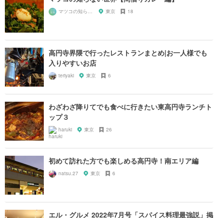
マツコの知らない世界マニア
東京
18
高円寺界隈で行ったレストランまとめ|お一人様でも
入りやすいお店
teriyaki
東京
6
わざわざ降りてでも食べに行きたい東高円寺ランチト
ップ３
haruki
東京
26
初めて訪れた方でも楽しめる高円寺！南エリア編
natsu.27
東京
6
エル・グルメ 2022年7月号「スパイス料理最強説」掲