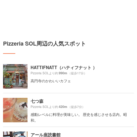
Pizzeria SOL周辺の人気スポット
HATTIFNATT（ハティフナット ）
990m
Pizzeria SOLより約
（徒歩17分）
高円寺のかわいいカフェ
七つ森
420m
Pizzeria SOLより約
（徒歩7分）
感動レベルに料理が美味しい。 歴史を感じさせる店内。昭
和。
アール座読書館