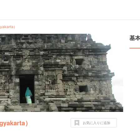
karta）
基
akarta）
お気に入りに追加