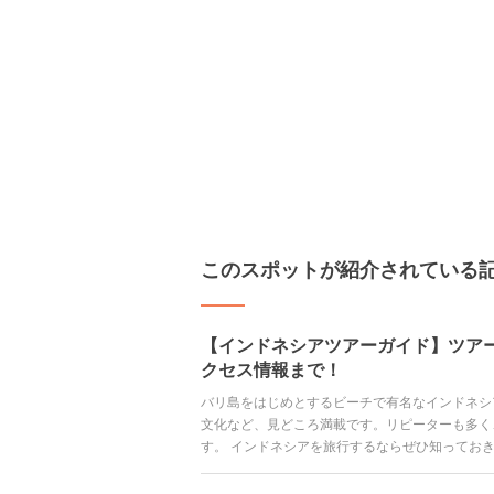
このスポットが紹介されている
【インドネシアツアーガイド】ツア
クセス情報まで！
バリ島をはじめとするビーチで有名なインドネシ
文化など、見どころ満載です。リピーターも多く
す。 インドネシアを旅行するならぜひ知ってお
移動手段など、旅行に役立つ情報を紹介していき