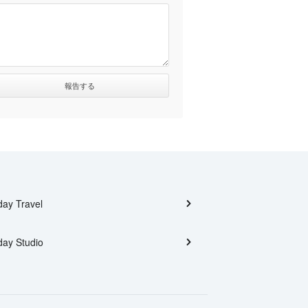
day Travel
day Studio