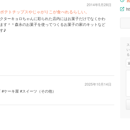
2014年5月28日
ht
ポテトチップスやじゃがりこが食べれるらしい。
クターキョロちゃんに彩られた店内にはお菓子だけでなくかわ
ます＾＾森永のお菓子を使ってつくるお菓子の家のキットなど
す♪
ス
い
る
2025年10月14日
店 #ケーキ屋 #スイーツ（その他）