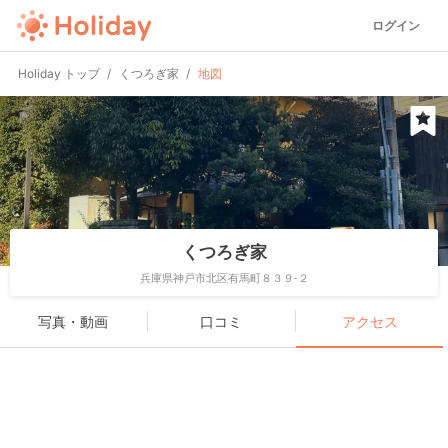
ログイン
Holiday トップ
くつろぎ家
地図
くつろぎ家
兵庫県神戸市北区有馬町８３９-２
写真・動画
口コミ
アクセス