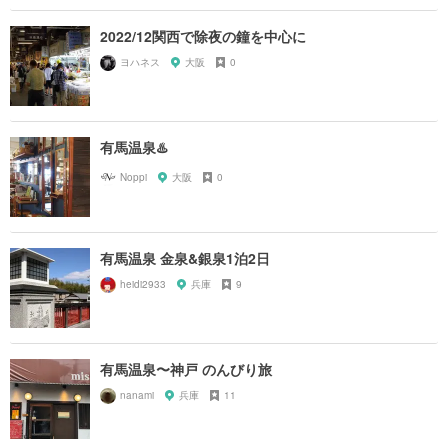
2022/12関西で除夜の鐘を中心に
ヨハネス
大阪
0
有馬温泉♨️
Noppi
大阪
0
有馬温泉 金泉&銀泉1泊2日
heidi2933
兵庫
9
有馬温泉〜神戸 のんびり旅
nanami
兵庫
11