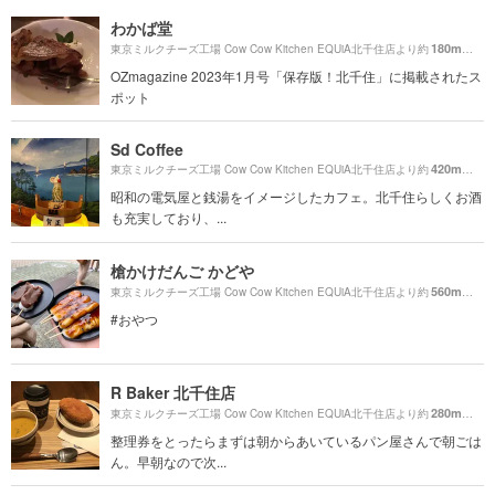
わかば堂
180m
東京ミルクチーズ工場 Cow Cow Kitchen EQUiA北千住店より約
（徒歩
OZmagazine 2023年1月号「保存版！北千住」に掲載されたス
ポット
Sd Coffee
420m
東京ミルクチーズ工場 Cow Cow Kitchen EQUiA北千住店より約
（徒歩
昭和の電気屋と銭湯をイメージしたカフェ。北千住らしくお酒
も充実しており、...
槍かけだんご かどや
560m
東京ミルクチーズ工場 Cow Cow Kitchen EQUiA北千住店より約
（徒歩
#おやつ
R Baker 北千住店
280m
東京ミルクチーズ工場 Cow Cow Kitchen EQUiA北千住店より約
（徒歩
整理券をとったらまずは朝からあいているパン屋さんで朝ごは
ん。早朝なので次...