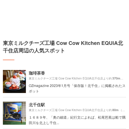
東京ミルクチーズ工場 Cow Cow Kitchen EQUiA北
千住店周辺の人気スポット
珈琲茶香
370m
東京ミルクチーズ工場 Cow Cow Kitchen EQUiA北千住店より約
（徒歩
OZmagazine 2023年1月号「保存版！北千住」に掲載されたス
ポット
北千住駅
80m
東京ミルクチーズ工場 Cow Cow Kitchen EQUiA北千住店より約
（徒歩2分）
１６８９年、「奥の細道」紀行文によれば、松尾芭蕉は船で隅
田川を北上し千住...