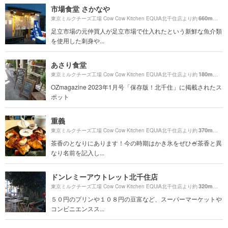
市場食堂 さかなや
660m
東京ミルクチーズ工場 Cow Cow Kitchen EQUiA北千住店より約
（徒歩
足立市場の元仲買人が足立市場で仕入れたという新鮮な魚介類
を使用した刺身や...
あさり食堂
180m
東京ミルクチーズ工場 Cow Cow Kitchen EQUiA北千住店より約
（徒歩
OZmagazine 2023年1月号「保存版！北千住」に掲載されたス
ポット
重義
370m
東京ミルクチーズ工場 Cow Cow Kitchen EQUiA北千住店より約
（徒歩
茶香のとなりにあります！今の時期はかき氷をぜひ🍧茶香と異
なり名前を記入し...
ドンレミーアウトレット北千住店
320m
東京ミルクチーズ工場 Cow Cow Kitchen EQUiA北千住店より約
（徒歩
５０円のプリンや１０８円の豆富など、スーパーマーケットや
コンビニエンスス...