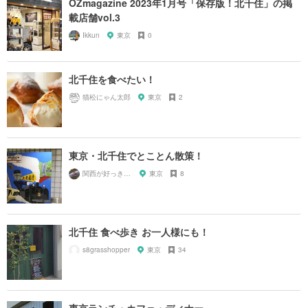
OZmagazine 2023年1月号「保存版！北千住」の掲
載店舗vol.3
Ikkun
東京
0
北千住を食べたい！
猫松にゃん太郎
東京
2
東京・北千住でとことん散策！
関西が好っきゃねん
東京
8
北千住 食べ歩き お一人様にも！
s8grasshopper
東京
34
東京ランチ・カフェ・ディナー