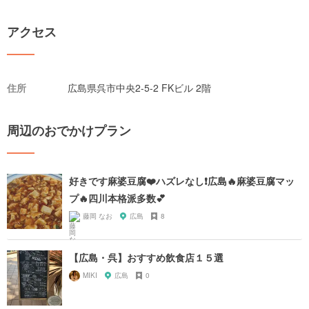
アクセス
住所
広島県呉市中央2-5-2 FKビル 2階
周辺のおでかけプラン
好きです麻婆豆腐❤️ハズレなし❗️広島🔥麻婆豆腐マッ
プ🔥四川本格派多数💕
藤岡 なお
広島
8
【広島・呉】おすすめ飲食店１５選
MIKI
広島
0