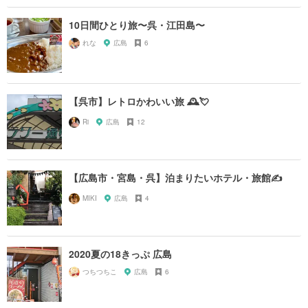
10日間ひとり旅〜呉・江田島〜
れな
広島
6
【呉市】レトロかわいい旅 🕰💘
Ri
広島
12
【広島市・宮島・呉】泊まりたいホテル・旅館✍️
MIKI
広島
4
2020夏の18きっぷ 広島
つちつちこ
広島
6