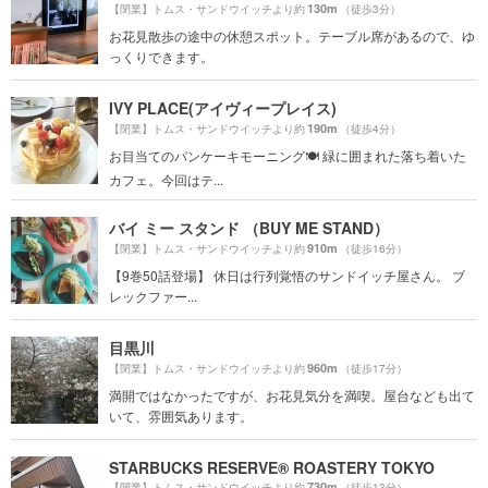
130m
【閉業】トムス・サンドウイッチより約
（徒歩3分）
お花見散歩の途中の休憩スポット。テーブル席があるので、ゆ
っくりできます。
IVY PLACE(アイヴィープレイス)
190m
【閉業】トムス・サンドウイッチより約
（徒歩4分）
お目当てのパンケーキモーニング🍽 緑に囲まれた落ち着いた
カフェ。今回はテ...
バイ ミー スタンド （BUY ME STAND）
910m
【閉業】トムス・サンドウイッチより約
（徒歩16分）
【9巻50話登場】 休日は行列覚悟のサンドイッチ屋さん。 ブ
レックファー...
目黒川
960m
【閉業】トムス・サンドウイッチより約
（徒歩17分）
満開ではなかったですが、お花見気分を満喫。屋台なども出て
いて、雰囲気あります。
STARBUCKS RESERVE® ROASTERY TOKYO
730m
【閉業】トムス・サンドウイッチより約
（徒歩13分）