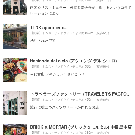
内装をリズ・ミュラー、外装を隈研吾が手掛けるというコラボ
レーションによっ...
1LDK apartments.
250m
【閉業】トムス・サンドウイッチより約
（徒歩5分）
洗礼された空間
Hacienda del cielo (アシエンダ デル シエロ)
330m
【閉業】トムス・サンドウイッチより約
（徒歩6分）
＠代官山 メキシカン〜さいこう！
トラベラーズファクトリー（TRAVELER'S FACTORY）
450m
【閉業】トムス・サンドウイッチより約
（徒歩8分）
旅行に役立つグッツやノートが作れるお店
BRICK & MORTAR (ブリック＆モルタル) 中目黒本店
360m
【閉業】トムス・サンドウイッチより約
（徒歩7分）