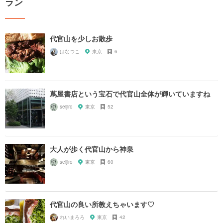
ラン
代官山を少しお散歩
はなつこ
東京
6
蔦屋書店という宝石で代官山全体が輝いていますね
seijiro
東京
52
大人が歩く代官山から神泉
seijiro
東京
60
代官山の良い所教えちゃいます♡
れいまろろ
東京
42