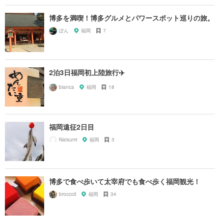
博多を満喫！博多グルメとパワースポット巡りの旅。
ぽん
福岡
7
2泊3日福岡初上陸旅行✈️
bianca
福岡
18
福岡遠征2日目
Natsumi
福岡
3
博多で食べ歩いて太宰府でも食べ歩く福岡観光！
broccoli
福岡
34