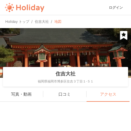
ログイン
Holiday トップ
住吉大社
地図
住吉大社
福岡県福岡市博多区住吉３丁目１-５１
写真・動画
口コミ
アクセス