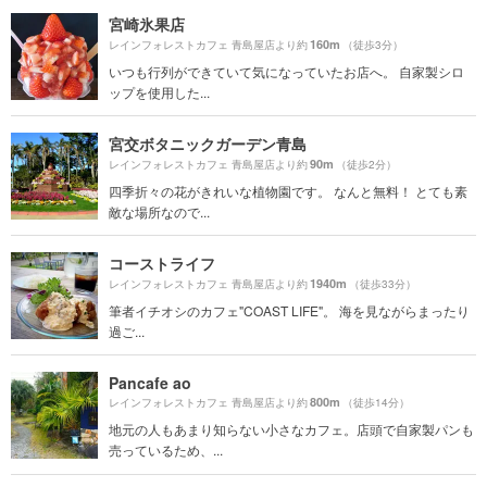
宮崎氷果店
160m
レインフォレストカフェ 青島屋店より約
（徒歩3分）
いつも行列ができていて気になっていたお店へ。 自家製シロ
ップを使用した...
宮交ボタニックガーデン青島
90m
レインフォレストカフェ 青島屋店より約
（徒歩2分）
四季折々の花がきれいな植物園です。 なんと無料！ とても素
敵な場所なので...
コーストライフ
1940m
レインフォレストカフェ 青島屋店より約
（徒歩33分）
筆者イチオシのカフェ"COAST LIFE"。 海を見ながらまったり
過ご...
Pancafe ao
800m
レインフォレストカフェ 青島屋店より約
（徒歩14分）
地元の人もあまり知らない小さなカフェ。店頭で自家製パンも
売っているため、...