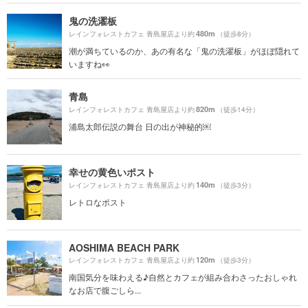
鬼の洗濯板
480m
レインフォレストカフェ 青島屋店より約
（徒歩8分）
潮が満ちているのか、あの有名な「鬼の洗濯板」がほぼ隠れて
いますね👀
青島
820m
レインフォレストカフェ 青島屋店より約
（徒歩14分）
浦島太郎伝説の舞台 日の出が神秘的￼
幸せの黄色いポスト
140m
レインフォレストカフェ 青島屋店より約
（徒歩3分）
レトロなポスト
AOSHIMA BEACH PARK
120m
レインフォレストカフェ 青島屋店より約
（徒歩3分）
南国気分を味わえる♪自然とカフェが組み合わさったおしゃれ
なお店で腹ごしら...