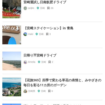
宮崎運試し日南飫肥ドライブ
seijiro
宮崎
26
【宮﨑ステイケーション】in 青島
maki
宮崎
3
日帰り⛩宮崎ドライブ
Amelia
宮崎
2
【花旅365】四季で変わる草花の表情と、みやざきの
毎日を彩る11カ所のガーデン
宮崎県
宮崎
6