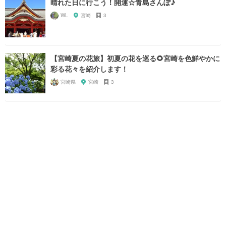
晴れた日に行こう！開運☆青島さんぽ♪
WL
宮崎
3
【宮崎夏の花旅】初夏の花を巡る🌻宮崎を色鮮やかに
彩る花々を紹介します！
宮崎県
宮崎
3