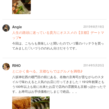
Angie
2015年8月19日
人生の路頭に迷っている貴方にオススメの【京都】デートマ
ップ♥︎
今回は、こちらも美味しいと聞いたのでいづ重のバッテラを買っ
てみました♡いづうののれん分けだそうです。
RIHO
2014年5月20日
とにかく食べる。京都ならではグルメを満喫♪
八坂神社西の楼門目の前にある、名物の京寿司が昔ながらのスタ
イルで味わえると人気のお店に行ってきました！1912年創業とも
う100年以上も前に出来たお店で店内の雰囲気も京都っぽかったで
す。お寿司はお手頃価格だしまじで絶品。。。