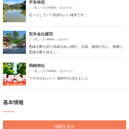
平安神宮
1420m
いづ重より約
（徒歩24分）
広々としていて気持ちいい場所です。
安井金比羅宮
460m
いづ重より約
（徒歩8分）
悪縁を断ち切り良縁を結ぶ神社。 以前、願掛けをし、無事に
悪縁を断ち切るこ...
岡崎神社
1840m
いづ重より約
（徒歩31分）
ウサギかわいい！ 御朱印を頂きました
基本情報
地図を見る