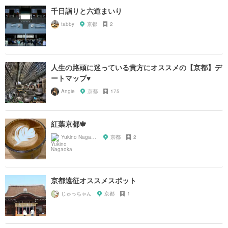
千日詣りと六道まいり
tabby
京都
2
人生の路頭に迷っている貴方にオススメの【京都】デ
ートマップ♥︎
Angie
京都
175
紅葉京都🍁
Yukino Nagaoka
京都
2
京都遠征オススメスポット
じゅっちゃん
京都
1