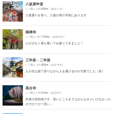
八坂庚申堂
630m
いづ重より約
（徒歩11分）
八坂通りを登り、八坂の塔の手前にあります
南禅寺
1730m
いづ重より約
（徒歩29分）
人が少なく落ち着いてお参りできました！
三年坂・二年坂
920m
いづ重より約
（徒歩16分）
人が沢山居て登りながら人を避けるのが大変でした（笑）
高台寺
510m
いづ重より約
（徒歩9分）
本来の目的地です。高いところまで上がらなきゃいけなかった
のでひーひー言い...