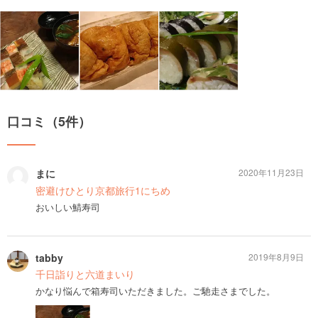
口コミ（5件）
まに
2020年11月23日
密避けひとり京都旅行1にちめ
おいしい鯖寿司
tabby
2019年8月9日
千日詣りと六道まいり
かなり悩んで箱寿司いただきました。ご馳走さまでした。