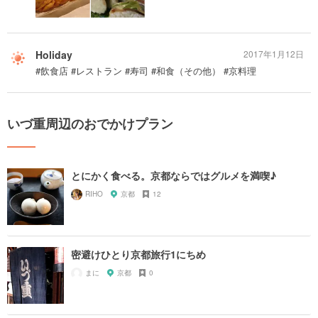
Holiday
2017年1月12日
#飲食店 #レストラン #寿司 #和食（その他） #京料理
いづ重周辺のおでかけプラン
とにかく食べる。京都ならではグルメを満喫♪
RIHO
京都
12
密避けひとり京都旅行1にちめ
まに
京都
0