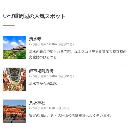
いづ重周辺の人気スポット
清水寺
1250m
いづ重より約
（徒歩21分）
清水の舞台で知られる寺院。ユネスコ世界文化遺産古都京都の
文化財のひとつと...
錦市場商店街
1820m
いづ重より約
（徒歩31分）
清水寺から約2.3km
八坂神社
140m
いづ重より約
（徒歩3分）
安定の場所。 近くの円山公園駐車場もよく使います。