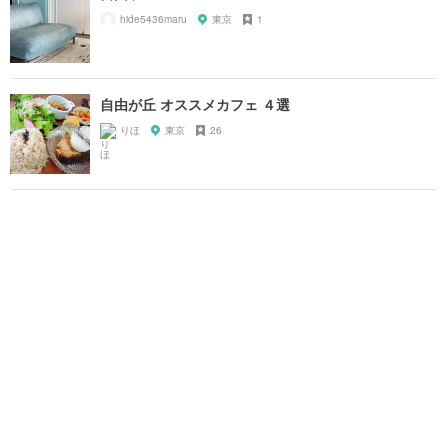
hide5436maru
東京
1
自由が丘 オススメカフェ ４選
りほ
東京
26