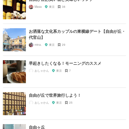
Masa
東京
38
お洒落な文化系カップルの東横線デート【自由が丘・
代官山】
mina.
東京
29
早起きしたくなる！モーニングのススメ
おしゃかん
東京
7
自由が丘で世界旅行しよう！
おしゃかん
東京
25
自由ヶ丘