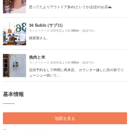
思ってたよりアウトドア多め(というかほぼ)のお店⛰
36 Sublo (サブロ)
380m
ウッドベリーズ 吉祥寺店より約
（徒歩7分）
雑貨屋さん、
挽肉と米
400m
ウッドベリーズ 吉祥寺店より約
（徒歩7分）
店頭予約をして時間に再来店。 カウンター越しに目の前でジ
ュージュー焼いて...
基本情報
地図を見る