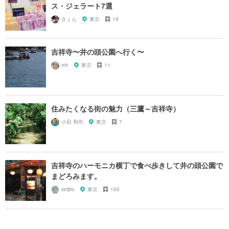
ス・ジェラート7選
きょん
東京
19
吉祥寺〜井の頭公園へ行く〜
mh
東京
11
住みたくなる街の魅力（三鷹～吉祥寺）
小田 和尚
東京
7
吉祥寺のハーモニカ横丁で食べ歩きして井の頭公園で
まどろみます。
seijiro
東京
165