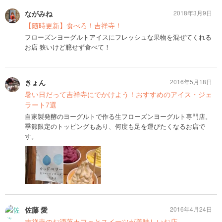
ながみね
2018年3月9日
【随時更新】食べろ！吉祥寺！
フローズンヨーグルトアイスにフレッシュな果物を混ぜてくれる
お店 狭いけど臆せず食べて！
きょん
2016年5月18日
暑い日だって吉祥寺にでかけよう！おすすめのアイス・ジェ
ラート7選
自家製発酵のヨーグルトで作る生フローズンヨーグルト専門店。
季節限定のトッピングもあり、何度も足を運びたくなるお店で
す。
佐藤 愛
2016年4月24日
吉祥寺のお洒落カフェとスイーツが美味しいお店