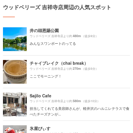
ウッドベリーズ 吉祥寺店周辺の人気スポット
井の頭恩賜公園
480m
ウッドベリーズ 吉祥寺店より約
（徒歩9分）
みんなスワンボートのってる
チャイブレイク（chai break）
270m
ウッドベリーズ 吉祥寺店より約
（徒歩5分）
ここでモーニング！
Sajilo Cafe
580m
ウッドベリーズ 吉祥寺店より約
（徒歩10分）
担当してくれてる美容師さんが、軽井沢のハルニレテラスで食
べたチーズナンが...
氷屋ぴぃす