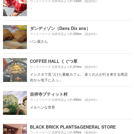
120m
ウッドベリーズ 吉祥寺店より約
（徒歩3分）
・
ダンディゾン（Dans Dix ans）
530m
ウッドベリーズ 吉祥寺店より約
（徒歩9分）
パン屋さん
COFFEE HALL くぐつ草
210m
ウッドベリーズ 吉祥寺店より約
（徒歩4分）
インスタで見つけた素敵カフェ。 多くの人が行き来する商店
街から地下に入っ...
吉祥寺プティット村
490m
ウッドベリーズ 吉祥寺店より約
（徒歩9分）
メルヘンな世界
BLACK BRICK PLANTS&GENERAL STORE
330m
ウッドベリーズ 吉祥寺店より約
（徒歩6分）