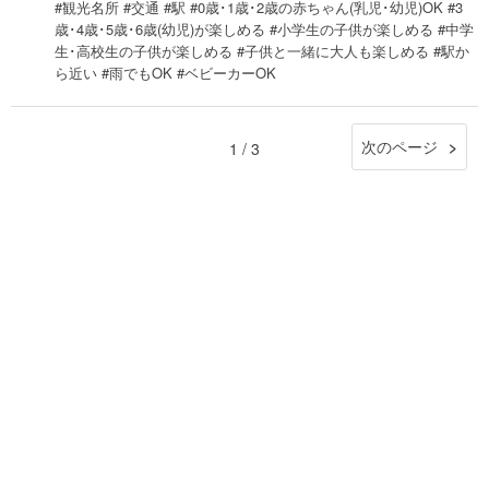
#観光名所 #交通 #駅 #0歳･1歳･2歳の赤ちゃん(乳児･幼児)OK #3
歳･4歳･5歳･6歳(幼児)が楽しめる #小学生の子供が楽しめる #中学
生･高校生の子供が楽しめる #子供と一緒に大人も楽しめる #駅か
ら近い #雨でもOK #ベビーカーOK
次のページ
1 / 3