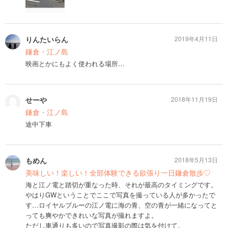
りんたいらん
2019年4月11日
鎌倉・江ノ島
映画とかにもよく使われる場所…
せーや
2018年11月19日
鎌倉・江ノ島
途中下車
もめん
2018年5月13日
美味しい！楽しい！全部体験できる欲張り一日鎌倉散歩♡
海と江ノ電と踏切が重なった時、それが最高のタイミングです。
やはりGWということでここで写真を撮っている人が多かったで
す…ロイヤルブルーの江ノ電に海の青、空の青が一緒になってと
っても爽やかできれいな写真が撮れますよ。
ただし車通りも多いので写真撮影の際は気を付けて。