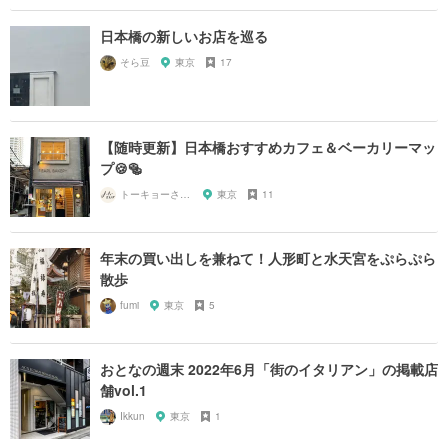
日本橋の新しいお店を巡る
そら豆
東京
17
【随時更新】日本橋おすすめカフェ＆ベーカリーマッ
プ🍪🥯
トーキョーさんぽ
東京
11
年末の買い出しを兼ねて！人形町と水天宮をぷらぷら
散歩
fumi
東京
5
おとなの週末 2022年6月「街のイタリアン」の掲載店
舗vol.1
Ikkun
東京
1