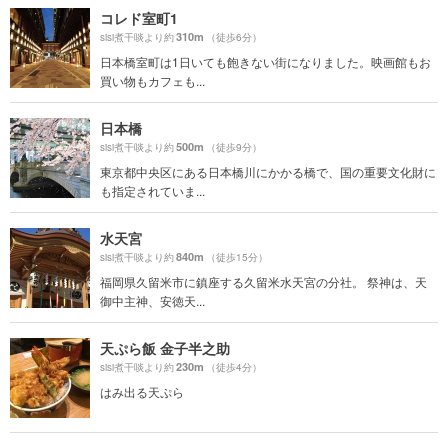
コレド室町1
310m
sisi煮干啖より約
（徒歩6分）
日本橋室町は1日いても飽きない街になりました。映画館もお
買い物もカフェも...
日本橋
500m
sisi煮干啖より約
（徒歩9分）
東京都中央区にある日本橋川にかかる橋で、国の重要文化財に
も指定されていま...
水天宮
840m
sisi煮干啖より約
（徒歩15分）
福岡県久留米市に鎮座する久留米水天宮の分社。 祭神は、天
御中主神、安徳天...
天ぷら飯 金子半之助
230m
sisi煮干啖より約
（徒歩4分）
はみ出る天ぷら