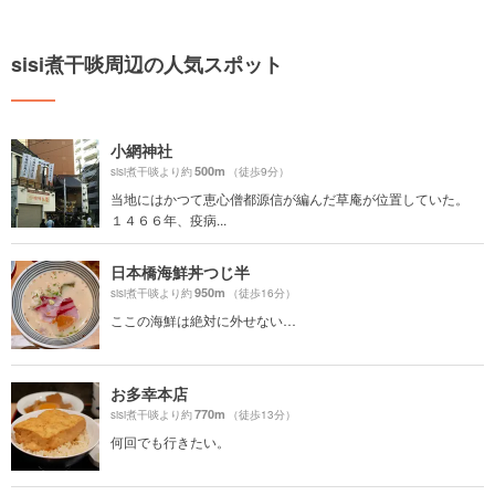
sisi煮干啖周辺の人気スポット
小網神社
500m
sisi煮干啖より約
（徒歩9分）
当地にはかつて恵心僧都源信が編んだ草庵が位置していた。
１４６６年、疫病...
日本橋海鮮丼つじ半
950m
sisi煮干啖より約
（徒歩16分）
ここの海鮮は絶対に外せない…
お多幸本店
770m
sisi煮干啖より約
（徒歩13分）
何回でも行きたい。