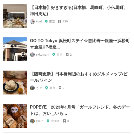
【日本橋】好きすぎる(日本橋、馬喰町、小伝馬町、
神田周辺)
kuni
東京
130
GO TO Tokyo 浜松町ステイ☆恵比寿〜銀座〜浜松町
☆金運UP福巡...
ekkomam
東京
2
【随時更新】日本橋周辺のおすすめグルメマップ/ビ
ール/ワイン
うで
東京
3
POPEYE 2023年1月号「ガールフレンド。冬のデー
トは、おいしいも...
Ikkun
北海道
3