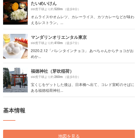
たいめいけん
520m
sisi煮干啖より約
（徒歩9分）
オムライスやオムレツ、カレーライス、カツカレーなどが味わ
えるレストラン。...
マンダリンオリエンタル東京
410m
sisi煮干啖より約
（徒歩7分）
2020.2.12「バレンタインチョコ」 あべちゃんからチョコがお
めか...
福徳神社（芽吹稲荷）
260m
sisi煮干啖より約
（徒歩5分）
宝くじをゲットした後は、日本橋へ出て、コレド室町のそばに
ある福徳稲荷神社...
基本情報
地図を見る