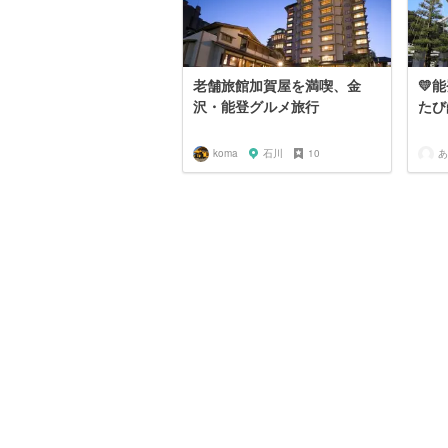
老舗旅館加賀屋を満喫、金
💛
沢・能登グルメ旅行
たび
koma
石川
10
あ