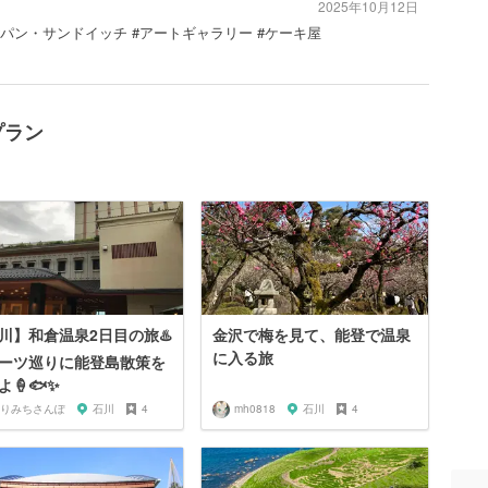
2025年10月12日
 #パン・サンドイッチ #アートギャラリー #ケーキ屋
プラン
川】和倉温泉2日目の旅♨️
金沢で梅を見て、能登で温泉
に入る旅
ーツ巡りに能登島散策を
よ🍦🐟✨
りみちさんぽ
石川
4
mh0818
石川
4