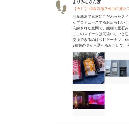
よりみちさんぽ
【石川】和倉温泉2日目の旅♨️
地産地消で素材にこだわったスイ
がプロデュースするお店らしい！🧑‍
洗練された空間で、繊細で宝石みた
ここのスイーツは間違いないと思
交換できるのは和甘ドーナツ！🍩︎
3種類の味から選べるみたいで、