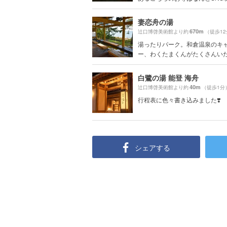
妻恋舟の湯
670m
辻口博啓美術館より約
（徒歩1
湯ったりパーク。和倉温泉のキ
ー、わくたまくんがたくさんいた。
白鷺の湯 能登 海舟
40m
辻口博啓美術館より約
（徒歩1分
行程表に色々書き込みました❣️
シェアする