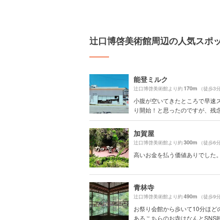
辻口博啓美術館周辺の人気スポ
能登ミルク
170m
辻口博啓美術館より約
（徒歩3
小腹が空いてきたところで早速
り開始！と思ったのですが、残念な
加賀屋
300m
辻口博啓美術館より約
（徒歩6
高いお金を払う価値ありでした
青林寺
490m
辻口博啓美術館より約
（徒歩9
お祭り会館から歩いて10分ほど
あるこちらのお寺はなんとSNS映.