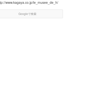
ttp://www.kagaya.co.jp/le_musee_de_h/
Googleで検索