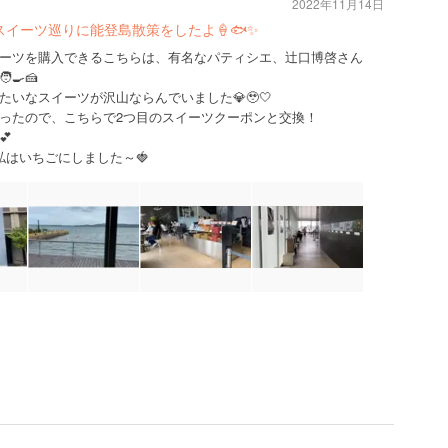
2022年11月14日
スイーツ巡りに能登島散策をしたよ🍦🐟✨
ーツを購入できるこちらは、有名なパティシエ、辻口博啓さん
🍳🍰
いなスイーツが沢山ならんでいました💎🥹🤍
ったので、こちらで2つ目のスイーツクーポンと交換！
︎
私はいちごにしました～🍓