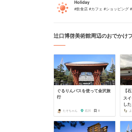
Holiday
#飲食店 #カフェ #ショッピング
辻口博啓美術館周辺のおでかけ
ぐるりんパスを使って金沢旅
【石
行
スイ
した
たそちゃん
石川
8
よ