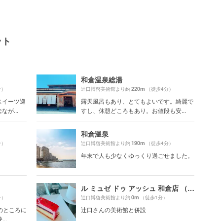
ット
和倉温泉総湯
220m
分）
辻口博啓美術館より約
（徒歩4分）
スイーツ巡
露天風呂もあり、とてもよいです。綺麗で
が...
すし、休憩どころもあり。お値段も安...
和倉温泉
190m
分）
辻口博啓美術館より約
（徒歩4分）
。
年末で人も少なくゆっくり過ごせました。
ル ミュゼ ドゥ アッシュ 和倉店 （LE MUSEE DE H）
0m
分）
辻口博啓美術館より約
（徒歩1分）
のところに
辻口さんの美術館と併設
..