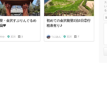
ス
い
る
能登・金沢すぷりんぐるめ
初めての金沢能登2泊3日②行
🧡
程表有り♪
やか
石川
3
つぶあん
石川
7