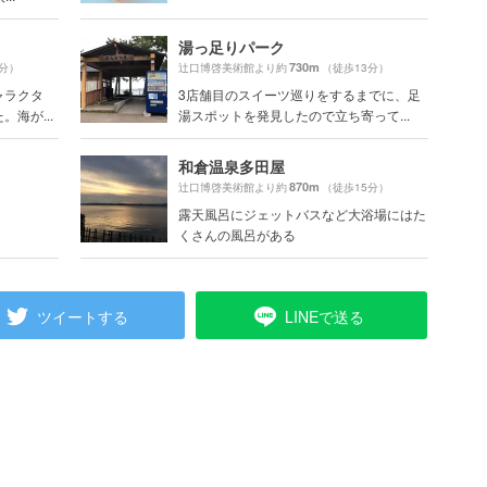
湯っ足りパーク
730m
2分）
辻口博啓美術館より約
（徒歩13分）
ャラクタ
3店舗目のスイーツ巡りをするまでに、足
海が...
湯スポットを発見したので立ち寄って...
和倉温泉多田屋
870m
）
辻口博啓美術館より約
（徒歩15分）
露天風呂にジェットバスなど大浴場にはた
くさんの風呂がある
ツイートする
LINEで送る