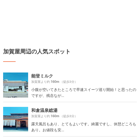
加賀屋周辺の人気スポット
能登ミルク
160m
加賀屋より約
（徒歩3分）
小腹が空いてきたところで早速スイーツ巡り開始！と思ったの
ですが、残念なが...
和倉温泉総湯
160m
加賀屋より約
（徒歩3分）
露天風呂もあり、とてもよいです。綺麗ですし、休憩どころも
あり。お値段も安...