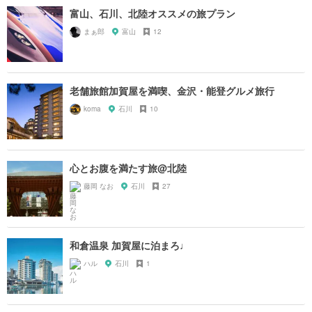
富山、石川、北陸オススメの旅プラン
まぁ郎
富山
12
老舗旅館加賀屋を満喫、金沢・能登グルメ旅行
koma
石川
10
心とお腹を満たす旅@北陸
藤岡 なお
石川
27
和倉温泉 加賀屋に泊まろ♩
ハル
石川
1