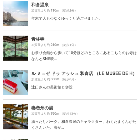
和倉温泉
110m
加賀屋より約
（徒歩2分）
年末で人も少なくゆっくり過ごせました。
青林寺
210m
加賀屋より約
（徒歩4分）
お祭り会館から歩いて10分ほどのところにあるこちらのお寺は
なんとSNS映...
ル ミュゼ ドゥ アッシュ 和倉店 （LE MUSEE DE H）
300m
加賀屋より約
（徒歩6分）
辻口さんの美術館と併設
妻恋舟の湯
760m
加賀屋より約
（徒歩13分）
湯ったりパーク。和倉温泉のキャラクター、わくたまくんがた
くさんいた。海が...