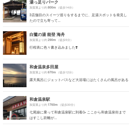
湯っ足りパーク
800m
加賀屋より約
（徒歩14分）
3店舗目のスイーツ巡りをするまでに、足湯スポットを発見し
たので立ち寄って...
白鷺の湯 能登 海舟
290m
加賀屋より約
（徒歩5分）
行程表に色々書き込みました❣️
和倉温泉多田屋
670m
加賀屋より約
（徒歩12分）
露天風呂にジェットバスなど大浴場にはたくさんの風呂がある
和倉温泉駅
1760m
加賀屋より約
（徒歩30分）
七尾線に乗って和倉温泉駅に到着🥳 ここから和倉温泉街まで
はすこし距離が...