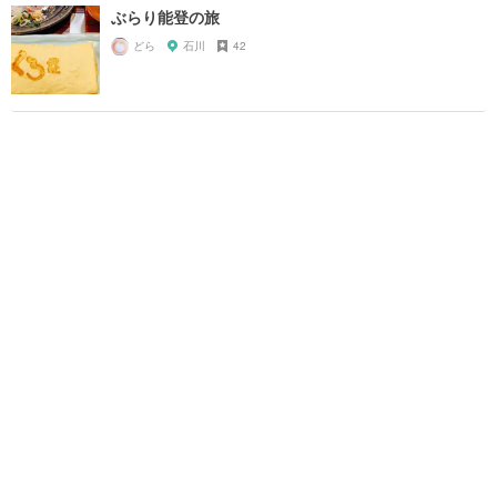
ぶらり能登の旅
どら
石川
42