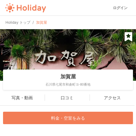
ログイン
Holiday トップ
加賀屋
加賀屋
石川県七尾市和倉町ヨ-80番地
写真・動画
口コミ
アクセス
料金・空室をみる