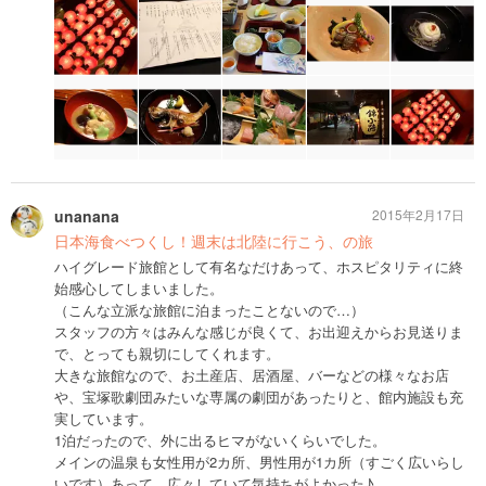
unanana
2015年2月17日
日本海食べつくし！週末は北陸に行こう、の旅
ハイグレード旅館として有名なだけあって、ホスピタリティに終
始感心してしまいました。
（こんな立派な旅館に泊まったことないので…）
スタッフの方々はみんな感じが良くて、お出迎えからお見送りま
で、とっても親切にしてくれます。
大きな旅館なので、お土産店、居酒屋、バーなどの様々なお店
や、宝塚歌劇団みたいな専属の劇団があったりと、館内施設も充
実しています。
1泊だったので、外に出るヒマがないくらいでした。
メインの温泉も女性用が2カ所、男性用が1カ所（すごく広いらし
いです）あって、広々していて気持ちがよかった♪