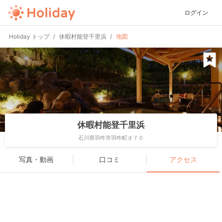
ログイン
Holiday トップ
休暇村能登千里浜
地図
休暇村能登千里浜
石川県羽咋市羽咋町オ７０
写真・動画
口コミ
アクセス