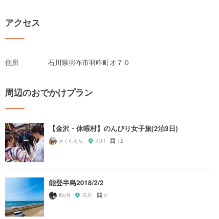
アクセス
住所
石川県羽咋市羽咋町オ７０
周辺のおでかけプラン
【金沢・休暇村】のんびり女子旅(2泊3日)
さくらもち
石川
12
能登半島2018/2/2
Ko.N
石川
0