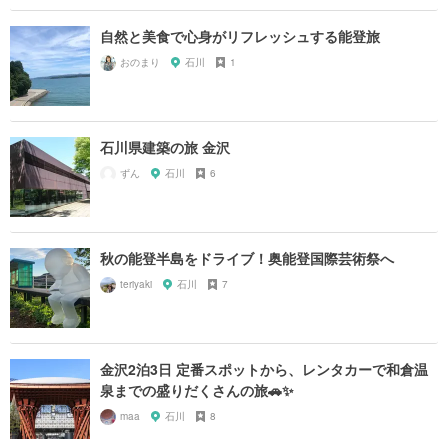
自然と美食で心身がリフレッシュする能登旅
おのまり
石川
1
石川県建築の旅 金沢
ずん
石川
6
秋の能登半島をドライブ！奥能登国際芸術祭へ
teriyaki
石川
7
金沢2泊3日 定番スポットから、レンタカーで和倉温
泉までの盛りだくさんの旅🚗✨
maa
石川
8