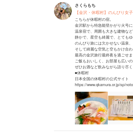
さくらもち
【金沢・休暇村】のんびり女子旅
こちらが休暇村の宿。
金沢駅から特急能登かがり火号に
温泉宿で、周囲も大きな建物など
静かで、星空も綺麗で、とてもゆ
のんびり旅には欠かせない温泉、
そして綺麗な空気と空もかけ合わ
最高の金沢旅行最終夜を過ごせま
ご飯もおいしく、お部屋も広いの
ぜひお酒など飲みながら語り尽く
■休暇村
日本全国の休暇村の公式サイト
https://www.qkamura.or.jp/sp/noto