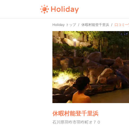
Holiday トップ
休暇村能登千里浜
口コミ一
休暇村能登千里浜
石川県羽咋市羽咋町オ７０