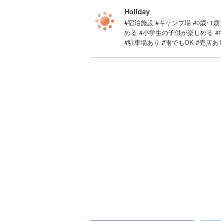
Holiday
#宿泊施設 #キャンプ場 #0歳･1歳
める #小学生の子供が楽しめる 
#駐車場あり #雨でもOK #売店