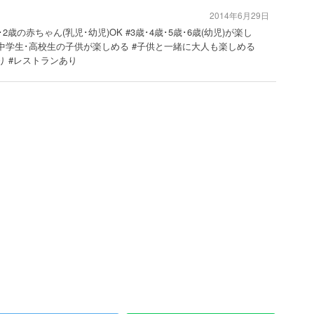
2014年6月29日
･2歳の赤ちゃん(乳児･幼児)OK #3歳･4歳･5歳･6歳(幼児)が楽し
#中学生･高校生の子供が楽しめる #子供と一緒に大人も楽しめる
あり #レストランあり