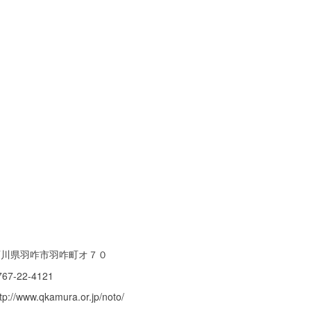
石川県羽咋市羽咋町オ７０
767-22-4121
tp://www.qkamura.or.jp/noto/