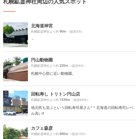
札幌鉱霊神社周辺の人気スポット
北海道神宮
90m
札幌鉱霊神社より約
（徒歩2分）
・
円山動物園
220m
札幌鉱霊神社より約
（徒歩4分）
札幌中心部に近い動物園。
回転寿し トリトン円山店
1430m
札幌鉱霊神社より約
（徒歩24分）
地元民も並ぶという回転寿司屋さん^ ^ 北海道の回転寿司レベ
ル高い‼️
カフェ森彦
880m
札幌鉱霊神社より約
（徒歩15分）