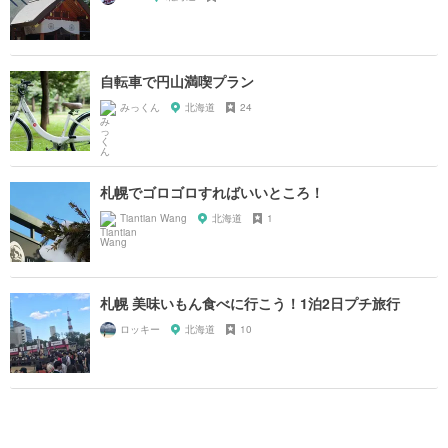
自転車で円山満喫プラン
みっくん
北海道
24
札幌でゴロゴロすればいいところ！
Tiantian Wang
北海道
1
札幌 美味いもん食べに行こう！1泊2日プチ旅行
ロッキー
北海道
10