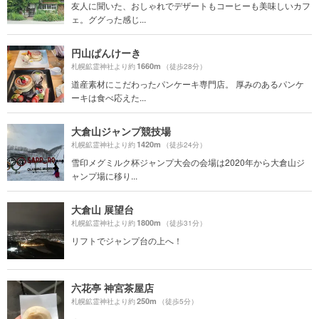
友人に聞いた、おしゃれでデザートもコーヒーも美味しいカフ
ェ。ググった感じ...
円山ぱんけーき
1660m
札幌鉱霊神社より約
（徒歩28分）
道産素材にこだわったパンケーキ専門店。 厚みのあるパンケ
ーキは食べ応えた...
大倉山ジャンプ競技場
1420m
札幌鉱霊神社より約
（徒歩24分）
雪印メグミルク杯ジャンプ大会の会場は2020年から大倉山ジ
ャンプ場に移り...
大倉山 展望台
1800m
札幌鉱霊神社より約
（徒歩31分）
リフトでジャンプ台の上へ！
六花亭 神宮茶屋店
250m
札幌鉱霊神社より約
（徒歩5分）
・