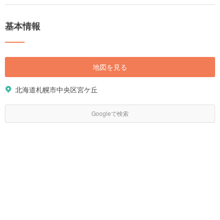
にとっては、確実に押さえておきたい場所でしょう。 また自然豊かで四季
折々の風景を楽しめるため、ここでは日頃の疲れを癒しつつゆっくりと過
ごせるはずです。この記事ではそんな北海道神宮の見どころや巡り方な
基本情報
ど、楽しみ方を徹底解説していきます。
地図を見る
北海道札幌市中央区宮ケ丘
Googleで検索