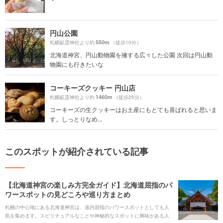
円山公園
550m
札幌鉱霊神社より約
（徒歩10分）
北海道神宮、円山動物園を擁する広々した公園 次回は円山動
物園にも行きたいな
コーキーズクッキー 円山店
1460m
札幌鉱霊神社より約
（徒歩25分）
コーキーズの生クッキーはお土産にもとても喜ばれると思いま
す。しっとりなめ...
このスポットが紹介されている記事
【北海道神宮の楽しみ方完全ガイド】北海道屈指のパ
ワースポットの見どころや巡り方まとめ
札幌の中心地にある北海道神宮は、道内屈指のパワースポットとしても人
気を集めます。スピリチュアルなことや神秘的なスポットに興味がある人