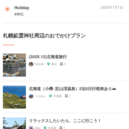
Holiday
2020年7月1日
#神社
札幌鉱霊神社周辺のおでかけプラン
(2025.12)北海道旅行
hatsuki
東京
0
北海道（小樽･定山渓温泉）2泊3日行程表あり🚗
つぶあん
北海道
1
リラックスしたいたら、ここに行こう！
mizu
北海道
1