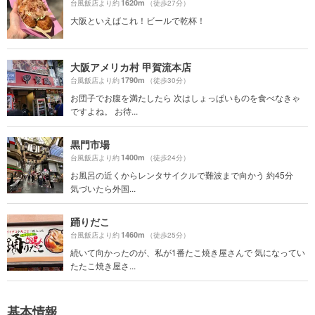
1620m
台風飯店より約
（徒歩27分）
大阪といえばこれ！ビールで乾杯！
大阪アメリカ村 甲賀流本店
1790m
台風飯店より約
（徒歩30分）
お団子でお腹を満たしたら 次はしょっぱいものを食べなきゃ
ですよね。 お待...
黒門市場
1400m
台風飯店より約
（徒歩24分）
お風呂の近くからレンタサイクルで難波まで向かう 約45分
気づいたら外国...
踊りだこ
1460m
台風飯店より約
（徒歩25分）
続いて向かったのが、私が1番たこ焼き屋さんで 気になってい
たたこ焼き屋さ...
基本情報