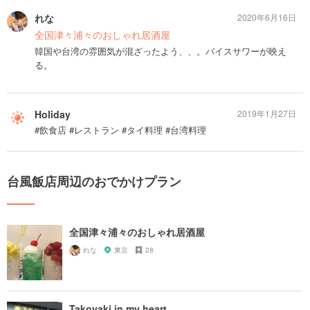
れな
2020年6月16日
全国津々浦々のおしゃれ居酒屋
韓国や台湾の雰囲気が混ざったよう、、。バイスサワーが映え
る。
Holiday
2019年1月27日
#飲食店 #レストラン #タイ料理 #台湾料理
台風飯店周辺のおでかけプラン
全国津々浦々のおしゃれ居酒屋
れな
東京
28
Takoyaki in my heart