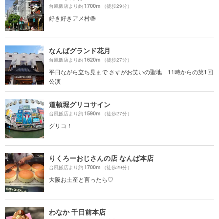
1700m
台風飯店より約
（徒歩29分）
好き好きアメ村🍥
なんばグランド花月
1620m
台風飯店より約
（徒歩27分）
平日ながら立ち見まで さすがお笑いの聖地 11時からの第1回
公演
道頓堀グリコサイン
1590m
台風飯店より約
（徒歩27分）
グリコ！
りくろーおじさんの店 なんば本店
1700m
台風飯店より約
（徒歩29分）
大阪お土産と言ったら♡
わなか 千日前本店