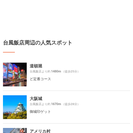
台風飯店周辺の人気スポット
道頓堀
1480m
台風飯店より約
（徒歩25分）
ど定番コース
大阪城
1670m
台風飯店より約
（徒歩28分）
御城印ゲット
アメリカ村