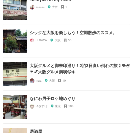
みみみ
大阪
1
シックな大阪を楽しもう！空堀散歩のススメ。
LLthWW
大阪
55
大阪グルメと御朱印巡り！2泊3日食い倒れの旅🍢🍻🍧
🍴💕大阪グルメ満喫🤤☀️
maa
大阪
10
なにわ男子ロケ地めぐり
ゆきすけ
東京
186
居酒屋