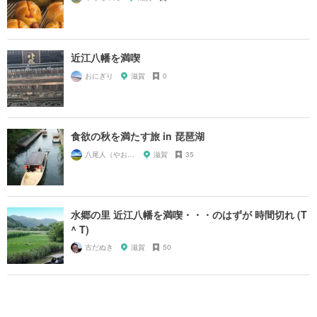
近江八幡を満喫
おにぎり
滋賀
0
食欲の秋を満たす旅 in 琵琶湖
八尾人（やおんちゅ）
滋賀
35
水郷の里 近江八幡を満喫・・・のはずが 時間切れ (T
^ T)
古だぬき
滋賀
50