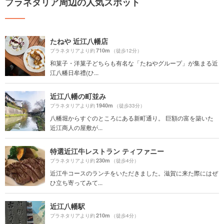
プラネタリア周辺の人気スポット
たねや 近江八幡店
710m
プラネタリアより約
（徒歩12分）
和菓子・洋菓子どちらも有名な「たねやグループ」が集まる近
江八幡日牟禮(ひ...
近江八幡の町並み
1940m
プラネタリアより約
（徒歩33分）
八幡堀からすぐのところにある新町通り。 巨額の富を築いた
近江商人の屋敷が...
特選近江牛レストラン ティファニー
230m
プラネタリアより約
（徒歩4分）
近江牛コースのランチをいただきました。滋賀に来た際にはぜ
ひ立ち寄ってみて...
近江八幡駅
210m
プラネタリアより約
（徒歩4分）