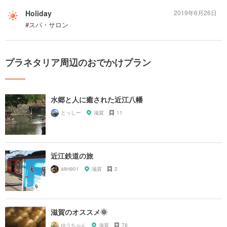
Holiday
2019年6月26日
#スパ・サロン
プラネタリア周辺のおでかけプラン
水郷と人に癒された近江八幡
とっしー
滋賀
11
近江鉄道の旅
aiim901
滋賀
2
滋賀のオススメ🌞
ゆうちゃん
滋賀
78