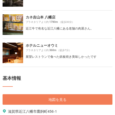
カネ吉山本 八幡店
1790m
プラネタリアより約
（徒歩30分）
近江牛で有名な近江八幡にある老舗の肉屋さん。
ホテルニューオウミ
360m
プラネタリアより約
（徒歩7分）
展望レストランで食べた鉄板焼き美味しかったです
基本情報
地図を見る
滋賀県近江八幡市鷹飼町456-1