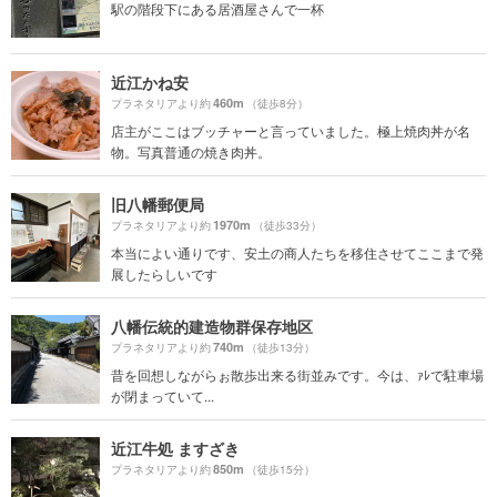
駅の階段下にある居酒屋さんで一杯
近江かね安
460m
プラネタリアより約
（徒歩8分）
店主がここはブッチャーと言っていました。極上焼肉丼が名
物。写真普通の焼き肉丼。
旧八幡郵便局
1970m
プラネタリアより約
（徒歩33分）
本当によい通りです、安土の商人たちを移住させてここまで発
展したらしいです
八幡伝統的建造物群保存地区
740m
プラネタリアより約
（徒歩13分）
昔を回想しながらぉ散歩出来る街並みです。今は、ｧﾚで駐車場
が閉まっていて...
近江牛処 ますざき
850m
プラネタリアより約
（徒歩15分）