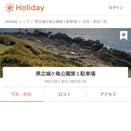
ログイン
Holiday トップ
県立城ケ島公園第１駐車場
写真・動画一覧
県立城ケ島公園第１駐車場
神奈川県三浦市三崎町城ケ島
写真・動画
口コミ
アクセス