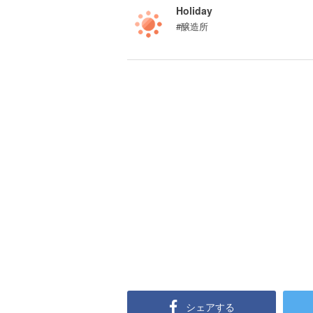
Holiday
#醸造所
シェアする