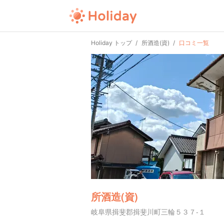
Holiday トップ
所酒造(資)
口コミ一覧
所酒造(資)
岐阜県揖斐郡揖斐川町三輪５３７-１