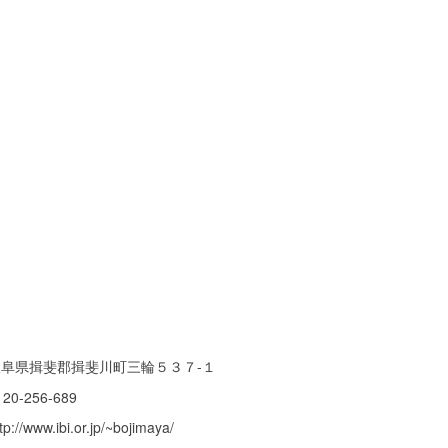
岐阜県揖斐郡揖斐川町三輪５３７-１
120-256-689
tp://www.ibi.or.jp/~bojimaya/