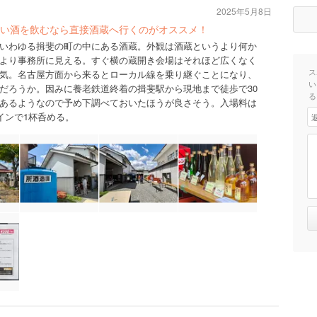
2025年5月8日
い酒を飲むなら直接酒蔵へ行くのがオススメ！
いわゆる揖斐の町の中にある酒蔵。外観は酒蔵というより何か
より事務所に見える。すぐ横の蔵開き会場はそれほど広くなく
ス
気。名古屋方面から来るとローカル線を乗り継ぐことになり、
い
だろうか。因みに養老鉄道終着の揖斐駅から現地まで徒歩で30
る
あるようなので予め下調べておいたほうが良さそう。入場料は
インで1杯呑める。