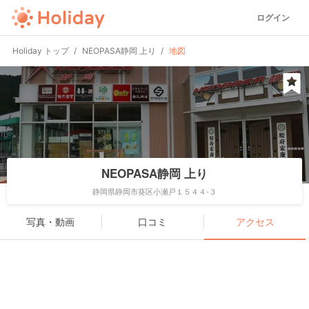
ログイン
Holiday トップ
NEOPASA静岡 上り
地図
NEOPASA静岡 上り
静岡県静岡市葵区小瀬戸１５４４-３
写真・動画
口コミ
アクセス