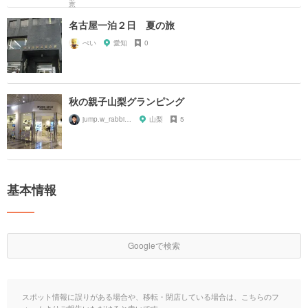
名古屋一泊２日 夏の旅
ぺい
愛知
0
秋の親子山梨グランピング
jump.w_rabbitkun
山梨
5
基本情報
Googleで検索
スポット情報に誤りがある場合や、移転・閉店している場合は、こちらのフ
ォームよりご報告いただけると幸いです。