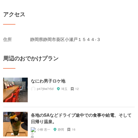
アクセス
住所
静岡県静岡市葵区小瀬戸１５４４-３
周辺のおでかけプラン
なにわ男子ロケ地
p47j9w7r5d
埼玉
12
各地のSAなどドライブ途中での食事や給電、そして
日帰り温泉。
小柳 恵一
静岡
16