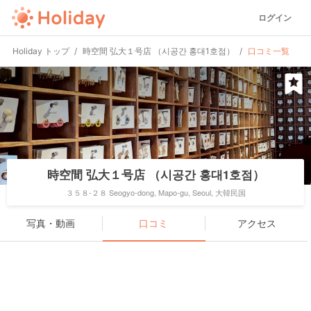
ログイン
Holiday トップ
時空間 弘大１号店 （시공간 홍대1호점）
口コミ一覧
時空間 弘大１号店 （시공간 홍대1호점）
３５８-２８ Seogyo-dong, Mapo-gu, Seoul, 大韓民国
写真・動画
口コミ
アクセス