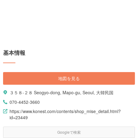
基本情報
地図を見る
３５８-２８ Seogyo-dong, Mapo-gu, Seoul, 大韓民国
070-4452-3660
https://www.konest.com/contents/shop_mise_detail.html?
id=23449
Googleで検索