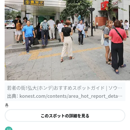
若者の街！弘大(ホンデ)おすすめスポットガイド | ソウル
おすすめ ...
出典：
konest.com/contents/area_hot_report_detail.
html?id=1550
🤞
このスポットの詳細を見る