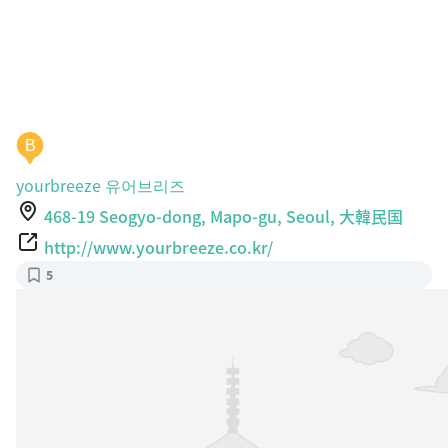
B
yourbreeze 유어브리즈
468-19 Seogyo-dong, Mapo-gu, Seoul, 大韓民国
http://www.yourbreeze.co.kr/
5