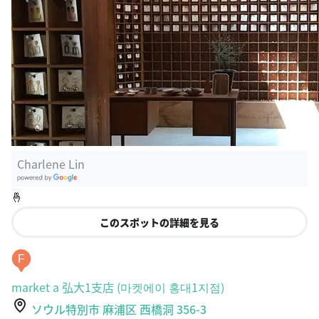
Charlene Lin
G
🤞
oogle Plac
es
このスポットの詳細を見る
F
market a 弘大1支店 (마켓에이 홍대1지점)
ソウル特別市 麻浦区 西橋洞 356-3