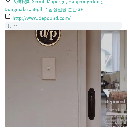
大韓民国 Seoul, Mapo-gu, Hapjeong-dong,
Dongmak-ro 8-gil, 7 삼성빌딩 본관 3F
http://www.depound.com/
77