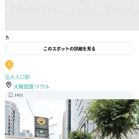
🤞
このスポットの詳細を見る
G
弘大入口駅
大韓民国 ソウル
1431