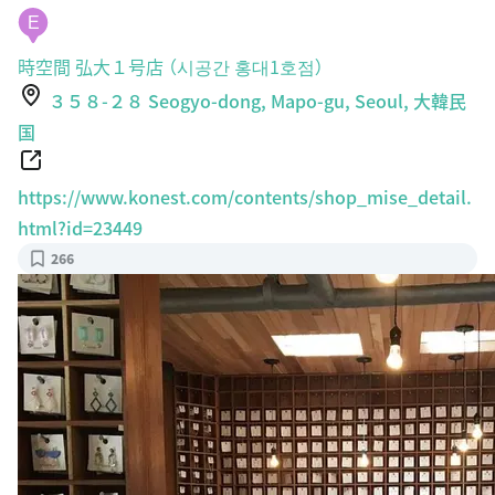
E
時空間 弘大１号店 （시공간 홍대1호점）
３５８-２８ Seogyo-dong, Mapo-gu, Seoul, 大韓民
国
https://www.konest.com/contents/shop_mise_detail.
html?id=23449
266