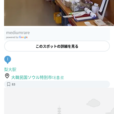
mediumrare
G
oogle Plac
このスポットの詳細を見る
es
I
梨大駅
大韓民国ソウル特別市대흥로
83