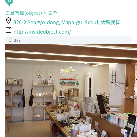
H
오브젝트(object) 서교점
326-2 Seogyo-dong, Mapo-gu, Seoul, 大韓民国
http://insideobject.com/
267