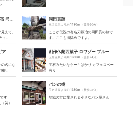
..
熊本県 玉名温泉 日本庭園の宿 尚玄山荘
同田貫跡
1190m
玉名温泉より約
（徒歩20分）
が見えて、
ここが伝説の有名刀鍛冶の同田貫の跡で
...
す。ここも御奨めですよ。
ピア
創作仏蘭西菓子 ロワゾー ブルー
1380m
玉名温泉より約
（徒歩24分）
社の名にな
宝石みたいなケーキばかり カフェスペー
...
有り
パンの樹
1350m
玉名温泉より約
（徒歩23分）
のです
地域の方に愛される小さなパン屋さん
た（笑）