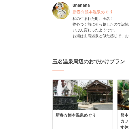
unanana
新春☆熊本温泉めぐり
私の生まれた町、玉名！
物心つく前に引っ越したので記憶
いぶん変わったようです。
お湯は山鹿温泉と似た感じで、お
玉名温泉周辺のおでかけプラン
新春☆熊本温泉めぐり
熊本
カフ
す休