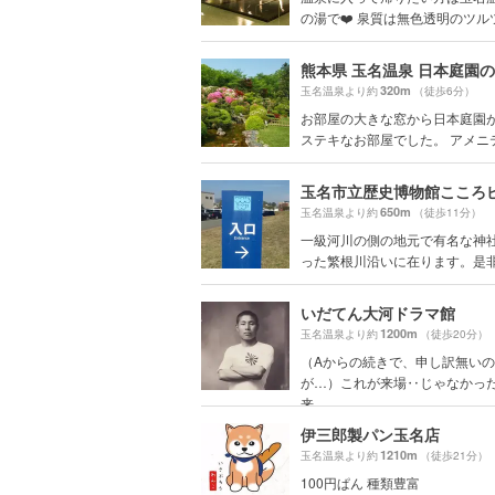
の湯で❤️ 泉質は無色透明のツルツ.
320m
玉名温泉より約
（徒歩6分）
お部屋の大きな窓から日本庭園
ステキなお部屋でした。 アメニティ
玉名市立歴史博物館こころ
650m
玉名温泉より約
（徒歩11分）
一級河川の側の地元で有名な神
った繁根川沿いに在ります。是非!御
いだてん大河ドラマ館
1200m
玉名温泉より約
（徒歩20分）
（Aからの続きで、申し訳無い
が…）これが来場‥じゃなかっ
来...
伊三郎製パン玉名店
1210m
玉名温泉より約
（徒歩21分）
100円ぱん 種類豊富