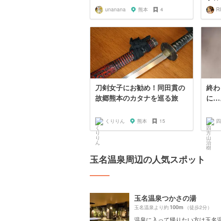
unanana
熊本
4
R
刀剣女子にお勧め！同田貫の
終わ
故郷熊本のカタナを巡る旅
に…
くりりん
熊本
15
四
玉名温泉周辺の人気スポット
玉名温泉つかさの湯
100m
玉名温泉より約
（徒歩2分）
温泉に入って帰りたい方は玉名