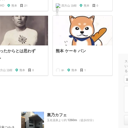
IHO
熊本
21
四方山 治樹
熊本
0
ったからとは思わず
熊本 ケーキ パン
。
ス
い
方山 治樹
熊本
0
si-
熊本
1
る
裏乃カフェ
1260m
玉名温泉より約
（徒歩22分）
温泉つかさ