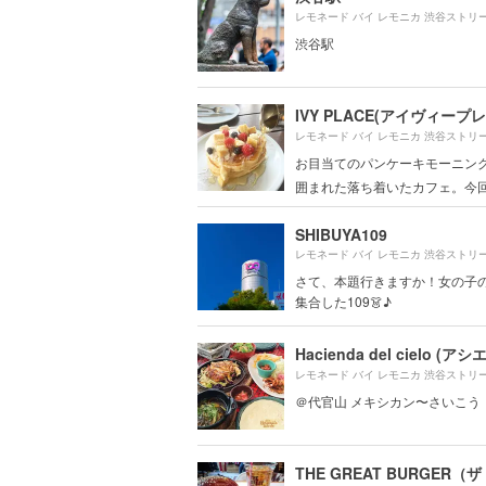
渋谷駅
IVY PLACE(アイヴィープ
お目当てのパンケーキモーニング
囲まれた落ち着いたカフェ。今回は
SHIBUYA109
さて、本題行きますか！女の子
集合した109👗♪
＠代官山 メキシカン〜さいこう