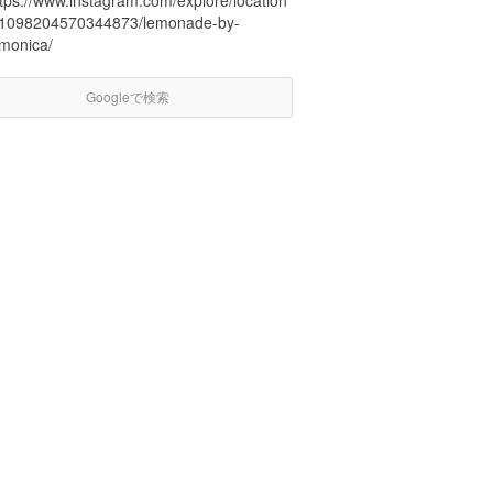
ttps://www.instagram.com/explore/location
/1098204570344873/lemonade-by-
emonica/
Googleで検索