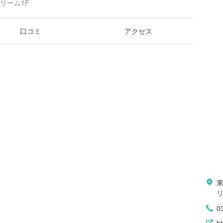
リーム1F
口コミ
アクセス
東
リ
0