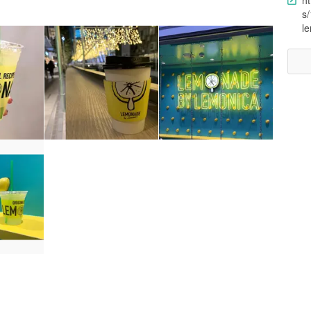
h
s
l