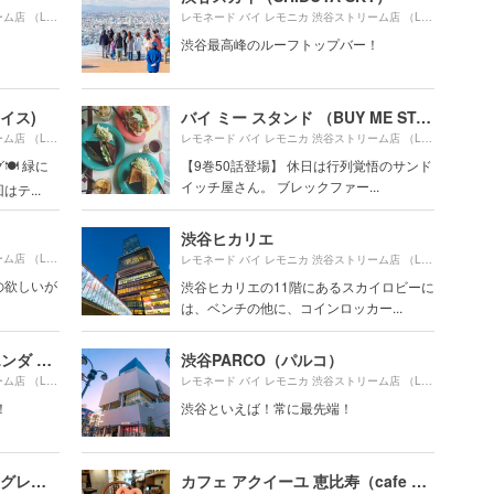
140m
レモネード バイ レモニカ 渋谷ストリーム店 （LEMONADE by Lemonica） より約
（徒歩3分）
レモネード バイ レモニカ 渋谷ストリーム店 （LEMONADE by Lemonica） より約
渋谷最高峰のルーフトップバー！
レイス)
バイ ミー スタンド （BUY ME STAND）
920m
レモネード バイ レモニカ 渋谷ストリーム店 （LEMONADE by Lemonica） より約
（徒歩16分）
レモネード バイ レモニカ 渋谷ストリーム店 （LEMONADE by Lemonica） より約
 緑に
【9巻50話登場】 休日は行列覚悟のサンド
イッチ屋さん。 ブレックファー...
テ...
渋谷ヒカリエ
450m
レモネード バイ レモニカ 渋谷ストリーム店 （LEMONADE by Lemonica） より約
（徒歩8分）
レモネード バイ レモニカ 渋谷ストリーム店 （LEMONADE by Lemonica） より約
の欲しいが
渋谷ヒカリエの11階にあるスカイロビーに
は、ベンチの他に、コインロッカー...
Hacienda del cielo (アシエンダ デル シエロ)
渋谷PARCO（パルコ）
790m
レモネード バイ レモニカ 渋谷ストリーム店 （LEMONADE by Lemonica） より約
（徒歩14分）
レモネード バイ レモニカ 渋谷ストリーム店 （LEMONADE by Lemonica） より約
！
渋谷といえば！常に最先端！
THE GREAT BURGER（ザ グレートバーガー）
カフェ アクイーユ 恵比寿（cafe accueil）