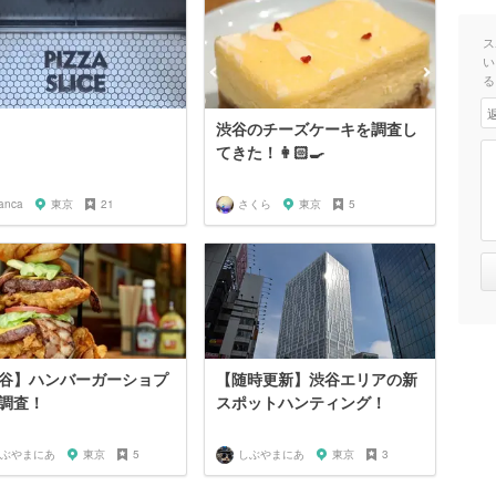
ス
い
る
渋谷のチーズケーキを調査し
てきた！👩🏻‍🍳
ianca
東京
21
さくら
東京
5
谷】ハンバーガーショプ
【随時更新】渋谷エリアの新
調査！
スポットハンティング！
ぶやまにあ
東京
5
しぶやまにあ
東京
3