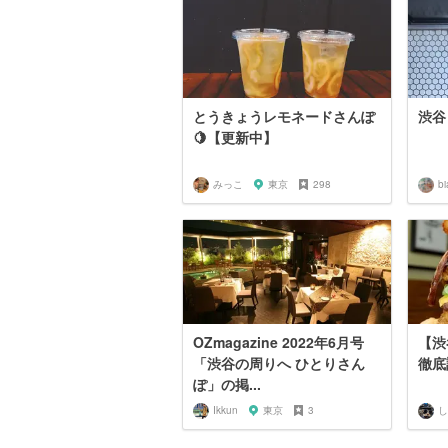
とうきょうレモネードさんぽ
渋谷
🍋【更新中】
みっこ
東京
298
b
OZmagazine 2022年6月号
【渋
「渋谷の周りへ ひとりさん
徹底
ぽ」の掲...
Ikkun
東京
3
し