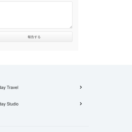
day Travel
day Studio