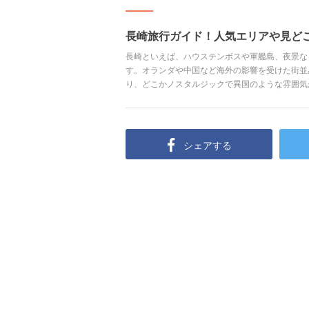
長崎旅行ガイド！人気エリアや見ど
長崎といえば、ハウステンボスや軍艦島、夜景な
す。オランダや中国など海外の影響を受けた街並
り、どこかノスタルジックで異国のような雰囲気
チや渓谷、名湯の温泉でゆったりできる人気の観
す。
シェアする