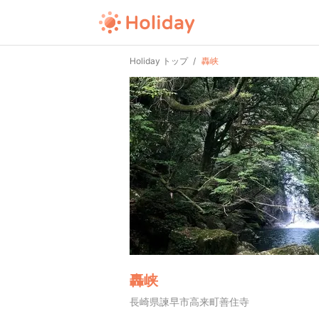
Holiday トップ
轟峡
轟峡
長崎県諫早市高来町善住寺