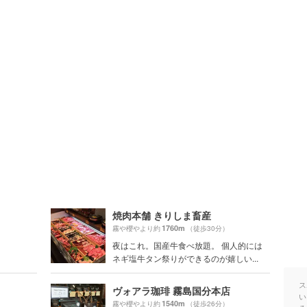
焼肉本舗 きりしま畜産
1760m
霧や櫻やより約
（徒歩30分）
夜はこれ。国産牛食べ放題。 個人的には
ネギ塩牛タン祭りができるのが嬉しい...
ス
ヴォアラ珈琲 霧島国分本店
い
1540m
霧や櫻やより約
（徒歩26分）