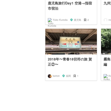
鹿児島旅行Day1 空港→指宿
九州
市宿泊
Yuko Kuroda
鹿児島
2
n
2018年〜青春18切符の旅 賀
霧島
正②〜
編
kattze
福岡
1
K