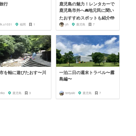
旅行
鹿児島の魅力！レンタカーで
鹿児島市外へ🚘地元民に聞い
たおすすめスポットも紹介🤲
dk.u1031
福岡
1
yh
鹿児島
7
市を軸に遊びたおす〜川
一泊二日の週末トラベル〜霧
島編〜
eiko
鹿児島
3
teriyaki
鹿児島
7