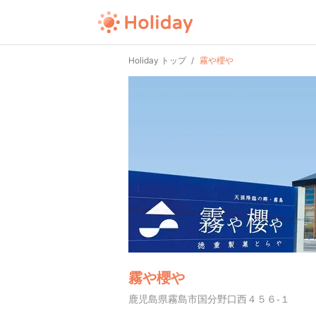
Holiday トップ
霧や櫻や
霧や櫻や
鹿児島県霧島市国分野口西４５６-１