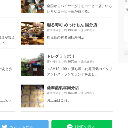
る
全国からバイヤーがくるコーヒー店。いろ
いろなコーヒー豆が買える。
廻る寿司 めっけもん 国分店
1980m
霧や櫻やより約
（徒歩33分）
惣菜が買え
鹿児島の有名回転寿司店
午...
トレグラッポリ
1670m
霧や櫻やより約
（徒歩28分）
であと少
＜AM12：00＞ 落ち着いた雰囲気のイタリ
アンレストランでランチを楽し...
薩摩蒸氣屋国分店
1660m
霧や櫻やより約
（徒歩28分）
り上カル
お土産はこれ。
ツイートする
LINEで送る