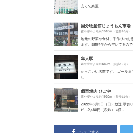
安くて綺麗
国分物産館じょうもん市場
1510m
霧や櫻やより約
（徒歩26分）
地元の野菜や食材、手作りのお
ます。朝8時半から空いてるので、
隼人駅
680m
霧や櫻やより約
（徒歩12分）
かっこいい名前です。 ゴールま
し
個室焼肉 ひごや
1920m
霧や櫻やより約
（徒歩32分）
2022年6月5日（日）放送 厚切
ビ…2,480円（税込） ※価...
シェアする