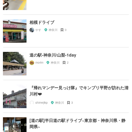
相模ドライブ
やす
神奈川
0
道の駅-神奈川/山梨-1day
morim
神奈川
2
『帰れマンデー見っけ隊』でキンプリ平野が訪れた清
川村❤️
shimejikp
神奈川
3
[道の駅]半日道の駅ドライブ~東京都・神奈川県・静
岡県~