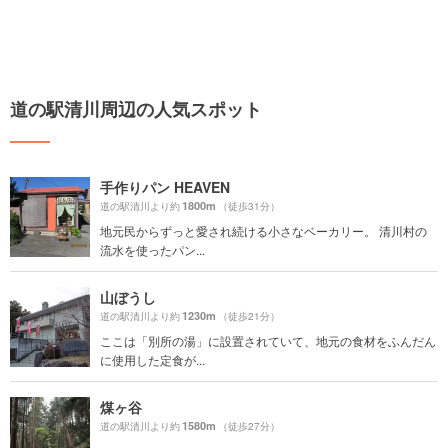
道の駅清川周辺の人気スポット
手作りパン HEAVEN
1800m
道の駅清川より約
（徒歩31分）
地元民からずっと愛され続ける小さなベーカリー。 清川村の
流水を使ったパン...
山ぼうし
1230m
道の駅清川より約
（徒歩21分）
ここは「別所の湯」に設置されていて、地元の食材をふんだん
に使用した定食が...
煤ヶ谷
1580m
道の駅清川より約
（徒歩27分）