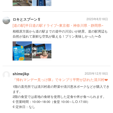
ロキとスプーン🥄
2023年8月18日
[道の駅]半日道の駅ドライブ~東京都・神奈川県・静岡県~
相模原方面から道の駅までの道中の川沿いが絶景。道の駅周辺も
自然が溢れて新鮮な空気が吸える！プリン美味しかった〜🍮
shimejikp
2020年12月18日
『帰れマンデー見っけ隊』でキンプリ平野が訪れた清川村❤️
1階の直売所では清川村産の野菜や清川恵水ポークなどが購入でき
ます。
2階の食堂では産地の食材を使用した定食や丼が食べられます。
☪️営業時間：10:00~18:00（食堂 10:00～L.O.17:00）
☪️定休日：なし