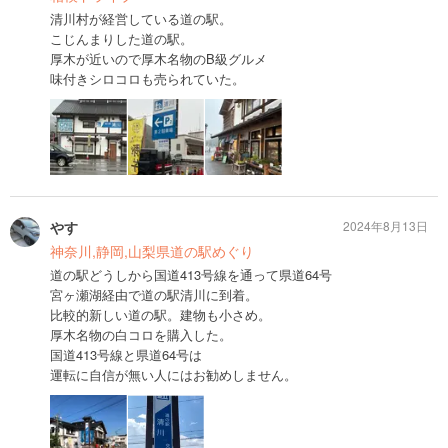
清川村が経営している道の駅。
こじんまりした道の駅。
厚木が近いので厚木名物のB級グルメ
味付きシロコロも売られていた。
やす
2024年8月13日
神奈川,静岡,山梨県道の駅めぐり
道の駅どうしから国道413号線を通って県道64号
宮ヶ瀬湖経由で道の駅清川に到着。
比較的新しい道の駅。建物も小さめ。
厚木名物の白コロを購入した。
国道413号線と県道64号は
運転に自信が無い人にはお勧めしません。