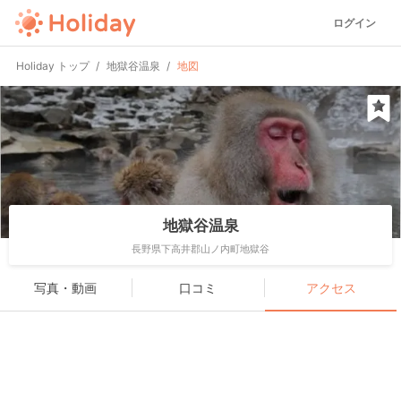
ログイン
Holiday トップ
地獄谷温泉
地図
地獄谷温泉
長野県下高井郡山ノ内町地獄谷
写真・動画
口コミ
アクセス