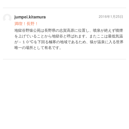
jumpei.kitamura
2016年1月25日
満喫！長野！
地獄谷野猿公苑は長野県の志賀高原に位置し、噴泉が絶えず噴煙
を上げていることから地獄谷と呼ばれます。またここは最低気温
が－１０℃を下回る極寒の地域であるため、猿が温泉に入る世界
唯一の場所として有名です。