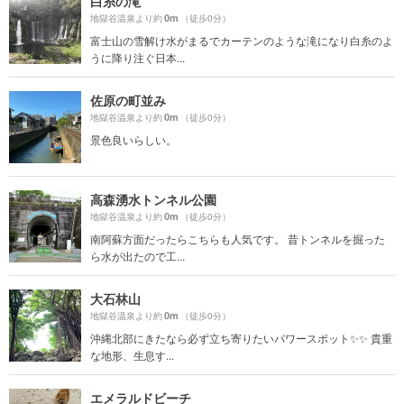
白糸の滝
0m
地獄谷温泉より約
（徒歩0分）
富士山の雪解け水がまるでカーテンのような滝になり白糸のよ
うに降り注ぐ日本...
佐原の町並み
0m
地獄谷温泉より約
（徒歩0分）
景色良いらしい。
高森湧水トンネル公園
0m
地獄谷温泉より約
（徒歩0分）
南阿蘇方面だったらこちらも人気です。 昔トンネルを掘った
ら水が出たので工...
大石林山
0m
地獄谷温泉より約
（徒歩0分）
沖縄北部にきたなら必ず立ち寄りたいパワースポット✨✨ 貴重
な地形、生息す...
エメラルドビーチ