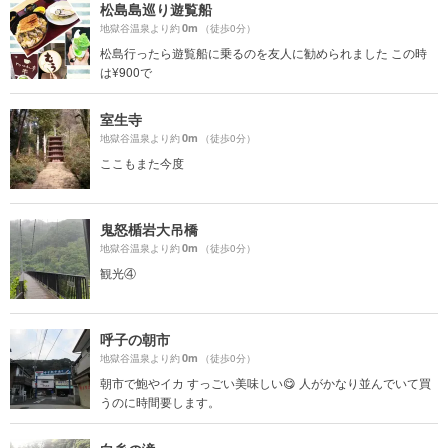
松島島巡り遊覧船
0m
地獄谷温泉より約
（徒歩0分）
松島行ったら遊覧船に乗るのを友人に勧められました この時
は¥900で
室生寺
0m
地獄谷温泉より約
（徒歩0分）
ここもまた今度
鬼怒楯岩大吊橋
0m
地獄谷温泉より約
（徒歩0分）
観光④
呼子の朝市
0m
地獄谷温泉より約
（徒歩0分）
朝市で鮑やイカ すっごい美味しい😋 人がかなり並んでいて買
うのに時間要します。