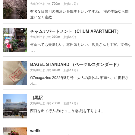
720m
大鳥神社より約
（徒歩12分）
有名な目黒川の川沿いを散歩もいいですね。 桜の季節なら間
違いなく素敵
チャムアパートメント（CHUM APARTMENT）
270m
大鳥神社より約
（徒歩5分）
何食べても美味しい。雰囲気もいい。店員さんも丁寧。文句な
し。
BAGEL STANDARD （ベーグルスタンダード）
810m
大鳥神社より約
（徒歩14分）
OZmagazine 2022年8月号「大人の夏休み 湘南へ」に掲載さ
れ...
目黒駅
700m
大鳥神社より約
（徒歩12分）
西口を出て行人坂(けっこう急坂)を下ります。
wellk