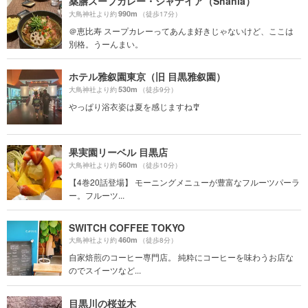
薬膳スープカレー・シャナイア（Shania）
990m
大鳥神社より約
（徒歩17分）
＠恵比寿 スープカレーってあんま好きじゃないけど、ここは
別格。うーんまい。
ホテル雅叙園東京（旧 目黒雅叙園）
530m
大鳥神社より約
（徒歩9分）
やっぱり浴衣姿は夏を感じますね🎐
果実園リーベル 目黒店
560m
大鳥神社より約
（徒歩10分）
【4巻20話登場】 モーニングメニューが豊富なフルーツパーラ
ー。フルーツ...
SWITCH COFFEE TOKYO
460m
大鳥神社より約
（徒歩8分）
自家焙煎のコーヒー専門店。 純粋にコーヒーを味わうお店な
のでスイーツなど...
目黒川の桜並木