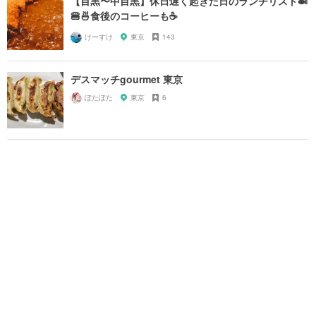
【目黒〜中目黒】休日遅く起きた日のランチリスト🍛
🍔🍜食後のコーヒーも☕️
けーすけ
東京
143
デスマッチgourmet 東京
ぽたぽた
東京
6