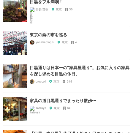
目黒をフル満喫！
砂長 英樹
東京
30
東京の酉の市を巡る
yanakaginger
東京
4
目黒通りは日本一の"家具屋通り"。お気に入りの家具
を探し求める目黒の休日。
broccoli
東京
245
家具の道目黒通りでまったり散歩〜
Tatsuya
東京
69