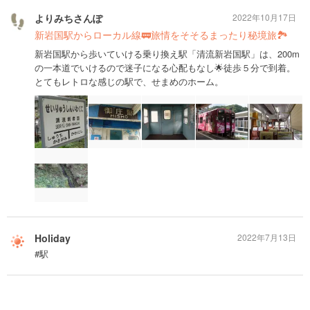
よりみちさんぽ
2022年10月17日
新岩国駅からローカル線🚃旅情をそそるまったり秘境旅🏞
新岩国駅から歩いていける乗り換え駅「清流新岩国駅」は、200m
の一本道でいけるので迷子になる心配もなし🌟徒歩５分で到着。
とてもレトロな感じの駅で、せまめのホーム。
Holiday
2022年7月13日
#駅