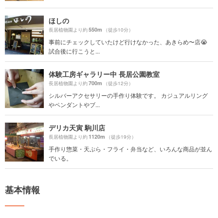
ほしの
550m
長居植物園より約
（徒歩10分）
事前にチェックしていたけど行けなかった、あきらめ〜店😭
試合後に行こうと...
体験工房ギャラリー中 長居公園教室
700m
長居植物園より約
（徒歩12分）
シルバーアクセサリーの手作り体験です。 カジュアルリング
やペンダントやブ...
デリカ天寅 駒川店
1120m
長居植物園より約
（徒歩19分）
手作り惣菜・天ぷら・フライ・弁当など、いろんな商品が並ん
でいる。
基本情報