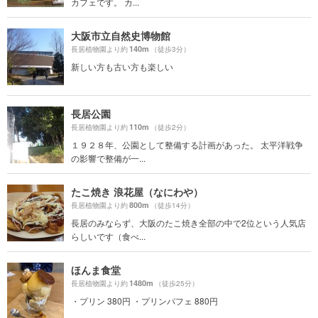
カフェです。 カ...
大阪市立自然史博物館
140m
長居植物園より約
（徒歩3分）
新しい方も古い方も楽しい
長居公園
110m
長居植物園より約
（徒歩2分）
１９２８年、公園として整備する計画があった。 太平洋戦争
の影響で整備が一...
たこ焼き 浪花屋（なにわや）
800m
長居植物園より約
（徒歩14分）
長居のみならず、大阪のたこ焼き全部の中で2位という人気店
らしいです（食べ...
ほんま食堂
1480m
長居植物園より約
（徒歩25分）
・プリン 380円 ・プリンパフェ 880円