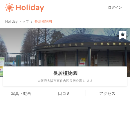
ログイン
Holiday トップ
長居植物園
長居植物園
大阪府大阪市東住吉区長居公園１-２３
写真・動画
口コミ
アクセス