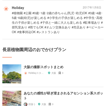
Holiday
2017年1月6日
#植物園 #公園 #0歳･1歳･2歳の赤ちゃん(乳児･幼児)OK #3歳･4歳･
5歳･6歳(幼児)が楽しめる #小学生の子供が楽しめる #中学生･高校
生の子供が楽しめる #子供と一緒に大人も楽しめる #駐車場あり #
授乳室あり #雨でもOK #オムツ交換台あり #売店あり #ベビーカー
OK #食事持込OK #レストランあり
長居植物園周辺のおでかけプラン
大阪の撮影スポットまとめ
Holidayスタッフ
大阪
3
あなたの感性が研ぎ澄まされるアセンション系スポッ
ト
揺蕩う
大阪
0