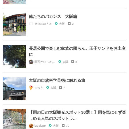
俺たちのバカンス 大阪編
せきのゆうき
大阪
2
長居公園で楽しむ家族の団らん。玉子サンドをお土産
に
関西が好っきゃねん
大阪
5
大阪の自然科学芸術に触れる旅
じゆう
大阪
7
【雨の日の大阪観光スポット30選！】雨を気にせず楽
しめる人気のスポットラ...
bigslope
大阪
70