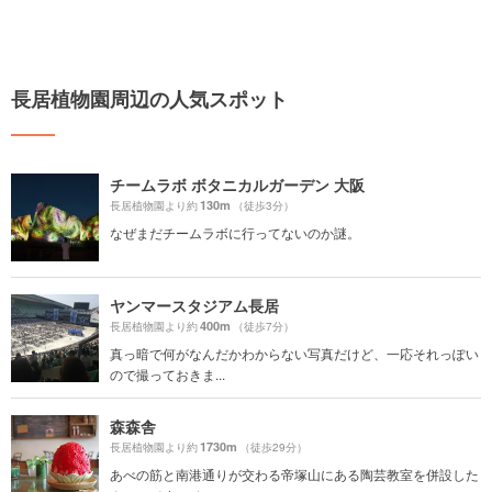
長居植物園周辺の人気スポット
チームラボ ボタニカルガーデン 大阪
130m
長居植物園より約
（徒歩3分）
なぜまだチームラボに行ってないのか謎。
ヤンマースタジアム長居
400m
長居植物園より約
（徒歩7分）
真っ暗で何がなんだかわからない写真だけど、一応それっぽい
ので撮っておきま...
森森舎
1730m
長居植物園より約
（徒歩29分）
あべの筋と南港通りが交わる帝塚山にある陶芸教室を併設した