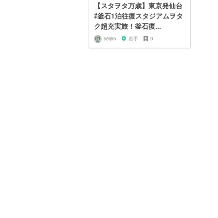
【スタヲタ万歳】東京発仙台
⇄釜石1泊往復スタジアムヲタ
ク超充実旅！釜石復...
seijiro
岩手
0