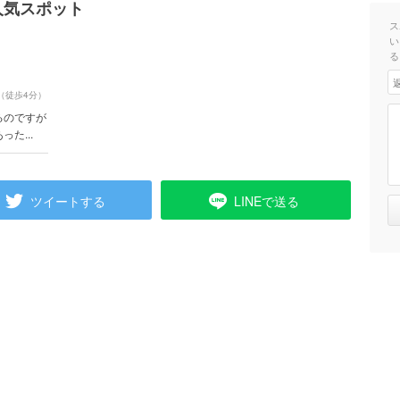
人気スポット
ス
い
る
（徒歩4分）
るのですが
た...
ツイートする
LINEで送る