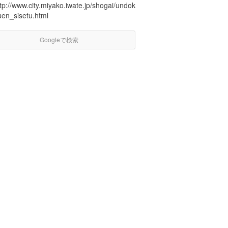
tp://www.city.miyako.iwate.jp/shogai/undok
uen_sisetu.html
Googleで検索