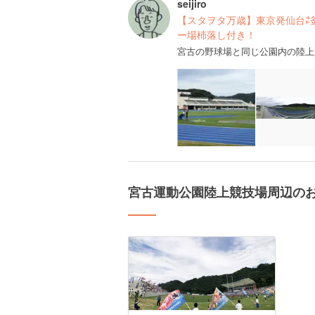
seijiro
【スタヲタ万歳】東京発仙台⇄
ー場杮落し付き！
宮古の野球場と同じ公園内の陸上
宮古運動公園陸上競技場周辺の