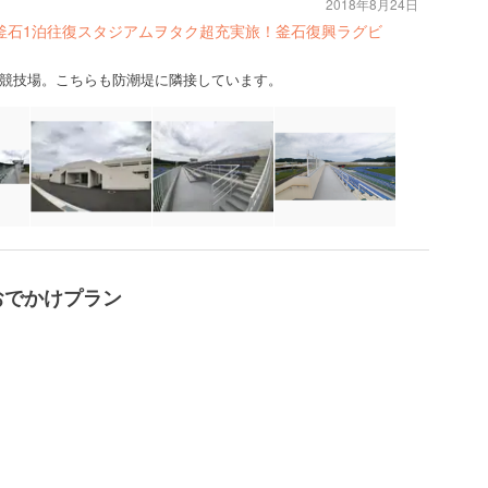
2018年8月24日
釜石1泊往復スタジアムヲタク超充実旅！釜石復興ラグビ
競技場。こちらも防潮堤に隣接しています。
おでかけプラン