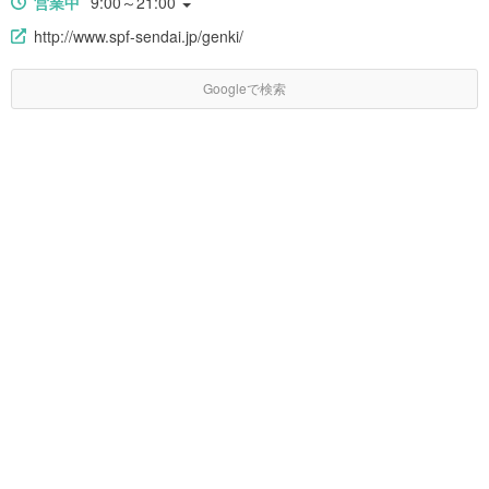
営業中
9:00～21:00
http://www.spf-sendai.jp/genki/
Googleで検索