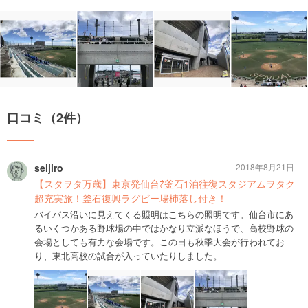
口コミ（2件）
seijiro
2018年8月21日
【スタヲタ万歳】東京発仙台⇄釜石1泊往復スタジアムヲタク
超充実旅！釜石復興ラグビー場杮落し付き！
バイパス沿いに見えてくる照明はこちらの照明です。仙台市にあ
るいくつかある野球場の中ではかなり立派なほうで、高校野球の
会場としても有力な会場です。この日も秋季大会が行われてお
り、東北高校の試合が入っていたりしました。