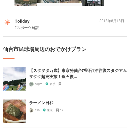
Holiday
2018年8月18日
#スポーツ施設
仙台市民球場周辺のおでかけプラン
【スタヲタ万歳】東京発仙台⇄釜石1泊往復スタジアム
ヲタク超充実旅！釜石復...
seijiro
岩手
0
ラーメン日和
hiro
東京
12