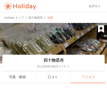
ログイン
Holiday トップ
四十物昆布
地図
四十物昆布
富山県黒部市飯沢３３９-５
写真・動画
口コミ
アクセス