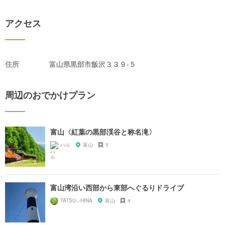
アクセス
住所
富山県黒部市飯沢３３９-５
周辺のおでかけプラン
富山〈紅葉の黒部渓谷と称名滝〉
ハル
富山
5
富山湾沿い西部から東部へぐるりドライブ
TATSU-.-HINA
富山
4