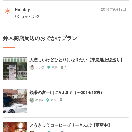
Holiday
2018年9月19日
#ショッピング
鈴木商店周辺のおでかけプラン
人恋しいけどひとりになりたい【東急池上線巡り】
きゃほ
東京
3
銭湯の富士山にAUDI？（〜2014/10末）
seijiro
東京
8
とうきょうコーヒーゼリーさんぽ【更新中】