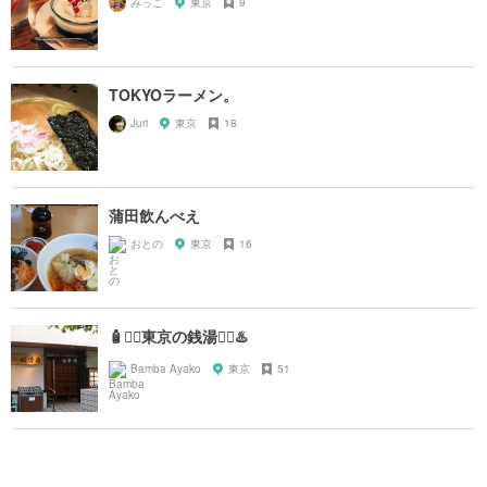
みっこ
東京
9
TOKYOラーメン。
Juri
東京
18
蒲田飲んべえ
おとの
東京
16
🧴🧖‍♀️東京の銭湯🧖‍♂️♨️
Bamba Ayako
東京
51