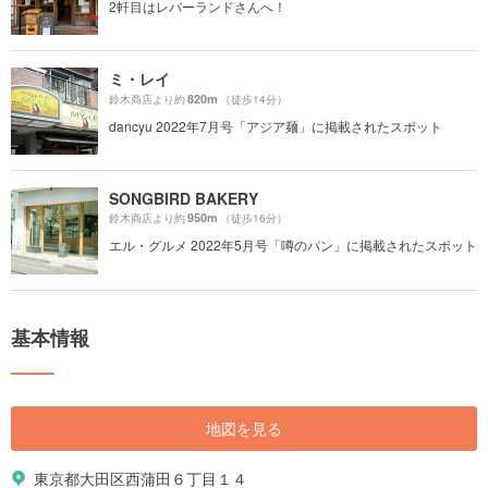
2軒目はレバーランドさんへ！
ミ・レイ
820m
鈴木商店より約
（徒歩14分）
dancyu 2022年7月号「アジア麺」に掲載されたスポット
SONGBIRD BAKERY
950m
鈴木商店より約
（徒歩16分）
エル・グルメ 2022年5月号「噂のパン」に掲載されたスポット
基本情報
地図を見る
東京都大田区西蒲田６丁目１４