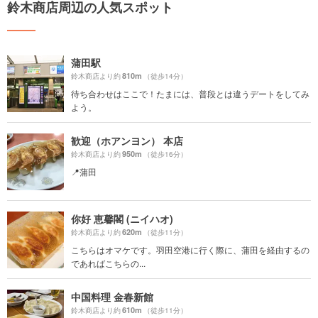
鈴木商店周辺の人気スポット
蒲田駅
810m
鈴木商店より約
（徒歩14分）
待ち合わせはここで！たまには、普段とは違うデートをしてみ
よう。
歓迎（ホアンヨン） 本店
950m
鈴木商店より約
（徒歩16分）
📍蒲田
你好 恵馨閣 (ニイハオ)
620m
鈴木商店より約
（徒歩11分）
こちらはオマケです。羽田空港に行く際に、蒲田を経由するの
であればこちらの...
中国料理 金春新館
610m
鈴木商店より約
（徒歩11分）