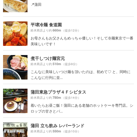
📍蒲田
平壌冷麺 食道園
660m
鈴木商店より約
（徒歩12分）
お母さんもお父さんもめっちゃ優しい！そして冷麺東京で一番
美味しいです！
煮干しつけ麺宮元
510m
鈴木商店より約
（徒歩9分）
こんなに美味しいつけ麺を頂いたのは、初めて♡ と、同時に
こんなに行列に並...
蒲田東急プラザ４Ｆシビタス
780m
鈴木商店より約
（徒歩14分）
着いたらお昼ご飯！蒲田にある老舗のホットケーキ専門店。シ
ロップの甘さとパ...
蒲田 立ち飲み レバーランド
550m
鈴木商店より約
（徒歩10分）