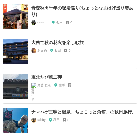
青森秋田千年の秘湯巡り(ちょっとなまはげ巡り👹あ
り)
nurse.h
栃木
0
大曲で秋の花火を楽しむ旅
おまめ
秋田
0
東北たび第二弾
齋藤 仁奈
岩手
0
ナマハゲ三昧と温泉、ちょこっと角館、の秋田旅行。
tabby
秋田
2