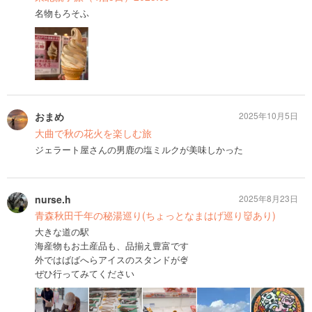
名物もろそふ
おまめ
2025年10月5日
大曲で秋の花火を楽しむ旅
ジェラート屋さんの男鹿の塩ミルクが美味しかった
nurse.h
2025年8月23日
青森秋田千年の秘湯巡り(ちょっとなまはげ巡り👹あり)
大きな道の駅
海産物もお土産品も、品揃え豊富です
外ではばばへらアイスのスタンドが🍨
ぜひ行ってみてください