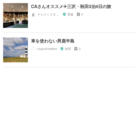
CAさんオススメ✈︎三沢・秋田3泊4日の旅
そらりくスタッフ
青森
4
車を使わない男鹿半島
noguchimidori
秋田
3