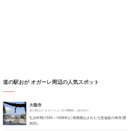
道の駅おが オガーレ周辺の人気スポット
大龍寺
420m
道の駅おが オガーレより約
（徒歩8分）
弘治年間(1555～1558年)に再興開山された七堂伽藍の禅寺(曹
洞宗)。