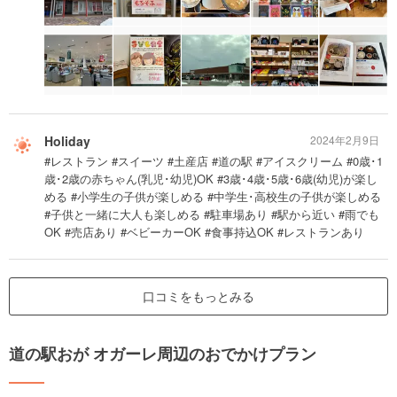
Holiday
2024年2月9日
#レストラン #スイーツ #土産店 #道の駅 #アイスクリーム #0歳･1
歳･2歳の赤ちゃん(乳児･幼児)OK #3歳･4歳･5歳･6歳(幼児)が楽し
める #小学生の子供が楽しめる #中学生･高校生の子供が楽しめる
#子供と一緒に大人も楽しめる #駐車場あり #駅から近い #雨でも
OK #売店あり #ベビーカーOK #食事持込OK #レストランあり
口コミをもっとみる
道の駅おが オガーレ周辺のおでかけプラン