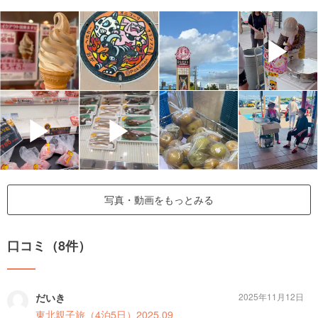
▶
▶
▶
写真・動画をもっとみる
口コミ（8件）
だいき
2025年11月12日
東北親子旅（4泊5日）2025.09