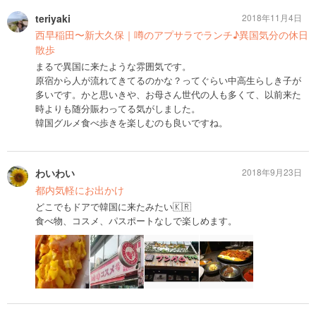
teriyaki
2018年11月4日
西早稲田〜新大久保｜噂のアプサラでランチ♪異国気分の休日
散歩
まるで異国に来たような雰囲気です。
原宿から人が流れてきてるのかな？ってぐらい中高生らしき子が
多いです。かと思いきや、お母さん世代の人も多くて、以前来た
時よりも随分賑わってる気がしました。
韓国グルメ食べ歩きを楽しむのも良いですね。
わいわい
2018年9月23日
都内気軽にお出かけ
どこでもドアで韓国に来たみたい🇰🇷
食べ物、コスメ、パスポートなしで楽しめます。