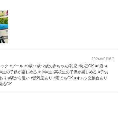
2024年9月6日
ク #プール #0歳･1歳･2歳の赤ちゃん(乳児･幼児)OK #3歳･4
#小学生の子供が楽しめる #中学生･高校生の子供が楽しめる #子供
り #駅から近い #授乳室あり #雨でもOK #オムツ交換台あり
持込OK