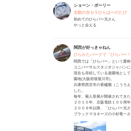
ショーン・ボーリー
念願の京セラひらぱーのたび
初めてのひらパー兄さん
やっと会える
関西が好っきゃねん
ひらかたパークで「ひらパー！
関西では「ひらパー」という愛称
ユニバーサルスタジオジャパンに
現在も存続している遊園地として
園地(大阪府寝屋川市)。
兵庫県西宮市の香櫨園（こうろえ
した。
毎年、菊人形展が開催されてきた
２０１０年、京阪電鉄１００周年
２００９年以降、「ひらパー兄さ
ブラックマヨネーズの小杉竜一さ