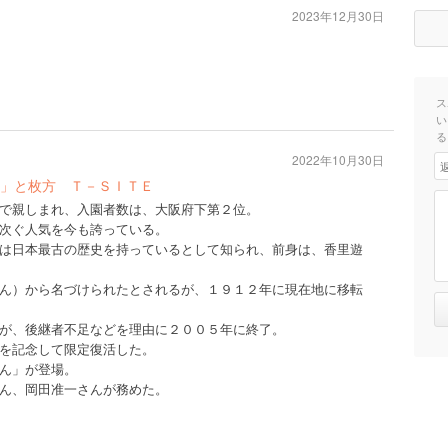
2023年12月30日
ス
い
る
2022年10月30日
」と枚方 Ｔ－ＳＩＴＥ
で親しまれ、入園者数は、大阪府下第２位。
次ぐ人気を今も誇っている。
は日本最古の歴史を持っているとして知られ、前身は、香里遊
ん）から名づけられたとされるが、１９１２年に現在地に移転
が、後継者不足などを理由に２００５年に終了。
を記念して限定復活した。
ん」が登場。
ん、岡田准一さんが務めた。