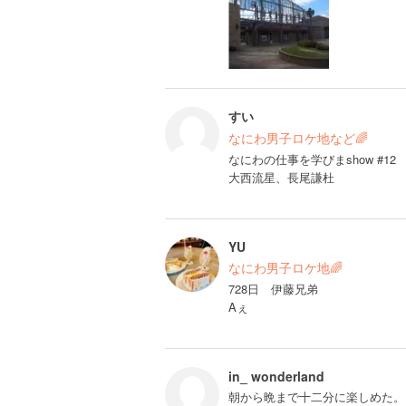
すい
なにわ男子ロケ地など🌈
なにわの仕事を学びまshow #12
大西流星、長尾謙杜
YU
なにわ男子ロケ地🌈
728日 伊藤兄弟
Aぇ
in_ wonderland
朝から晩まで十二分に楽しめた。