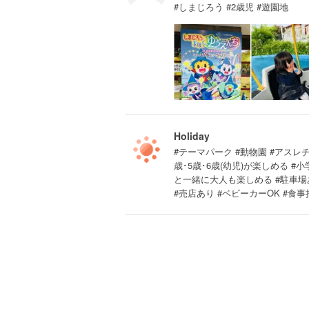
#しまじろう #2歳児 #遊園地
Holiday
#テーマパーク #動物園 #アスレチッ
歳･5歳･6歳(幼児)が楽しめる 
と一緒に大人も楽しめる #駐車場あ
#売店あり #ベビーカーOK #食事