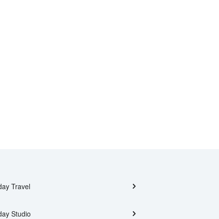
day Travel
day Studio