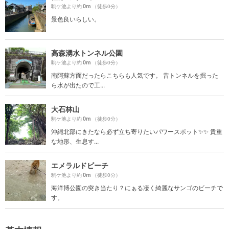
0m
駒ケ池より約
（徒歩0分）
景色良いらしい。
高森湧水トンネル公園
0m
駒ケ池より約
（徒歩0分）
南阿蘇方面だったらこちらも人気です。 昔トンネルを掘った
ら水が出たので工...
大石林山
0m
駒ケ池より約
（徒歩0分）
沖縄北部にきたなら必ず立ち寄りたいパワースポット✨✨ 貴重
な地形、生息す...
エメラルドビーチ
0m
駒ケ池より約
（徒歩0分）
海洋博公園の突き当たり？にぁる凄く綺麗なサンゴのビーチで
す。