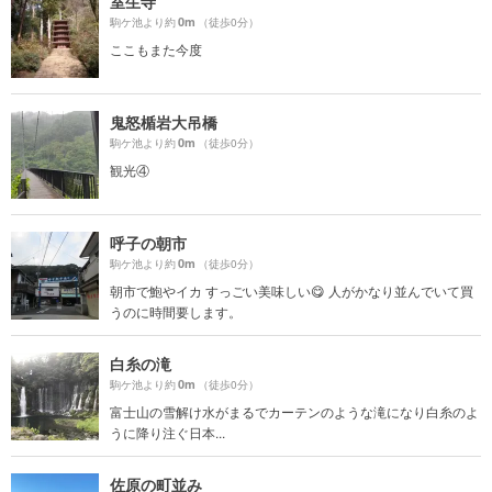
室生寺
0m
駒ケ池より約
（徒歩0分）
ここもまた今度
鬼怒楯岩大吊橋
0m
駒ケ池より約
（徒歩0分）
観光④
呼子の朝市
0m
駒ケ池より約
（徒歩0分）
朝市で鮑やイカ すっごい美味しい😋 人がかなり並んでいて買
うのに時間要します。
白糸の滝
0m
駒ケ池より約
（徒歩0分）
富士山の雪解け水がまるでカーテンのような滝になり白糸のよ
うに降り注ぐ日本...
佐原の町並み