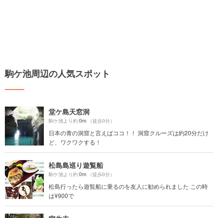
駒ケ池周辺の人気スポット
堂ケ島天窓洞
0m
駒ケ池より約
（徒歩0分）
日本の青の洞窟と言えばココ！！ 洞窟クルーズは約20分だけ
ど、ワクワクする！
松島島巡り遊覧船
0m
駒ケ池より約
（徒歩0分）
松島行ったら遊覧船に乗るのを友人に勧められました この時
は¥900で