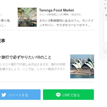
い
る
Taronga Food Market
90m
分）
タロンガ動物園より約
（徒歩2分）
ー乗り場。
タロンガ動物園内にあるカフェ。サンドイ
...
ッチやパン、サラダやコーヒーがテイ...
記事
旅行で必ずやりたい10のこと
シドニー旅行での楽しみ方はさまざま。旅行の日程
を練りましょう。ここでは、シドニー観光でマスト
ツイートする
LINEで送る