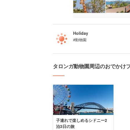
Holiday
#動物園
タロンガ動物園周辺のおでかけ
子連れで楽しめるシドニー2
泊3日の旅