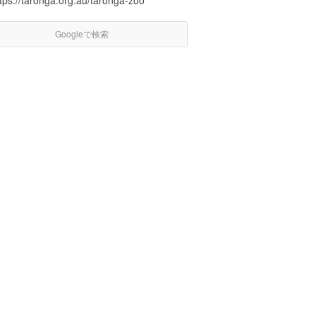
tps://taronga.org.au/taronga-zoo
Googleで検索