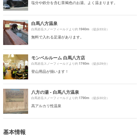
塩分や鉄分を含む茶褐色のお湯。よく温まります。
白馬八方温泉
1940m
白馬岩岳スノーフィールドより約
（徒歩33分）
無料で入れる足湯があります。
モンベルルーム 白馬八方店
1740m
白馬岩岳スノーフィールドより約
（徒歩29分）
登山用品が揃います！
八方の湯 - 白馬八方温泉
1790m
白馬岩岳スノーフィールドより約
（徒歩30分）
高アルカリ性温泉
基本情報