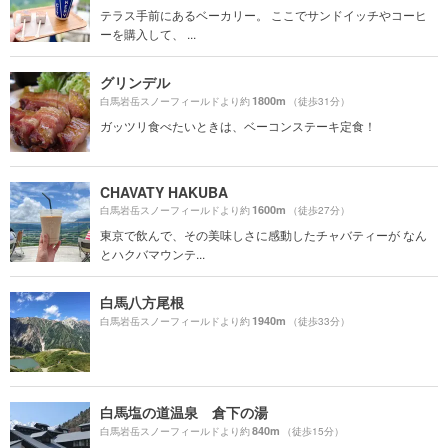
テラス手前にあるベーカリー。 ここでサンドイッチやコーヒ
ーを購入して、 ...
グリンデル
1800m
白馬岩岳スノーフィールドより約
（徒歩31分）
ガッツリ食べたいときは、ベーコンステーキ定食！
CHAVATY HAKUBA
1600m
白馬岩岳スノーフィールドより約
（徒歩27分）
東京で飲んで、その美味しさに感動したチャバティーが なん
とハクバマウンテ...
白馬八方尾根
1940m
白馬岩岳スノーフィールドより約
（徒歩33分）
白馬塩の道温泉 倉下の湯
840m
白馬岩岳スノーフィールドより約
（徒歩15分）