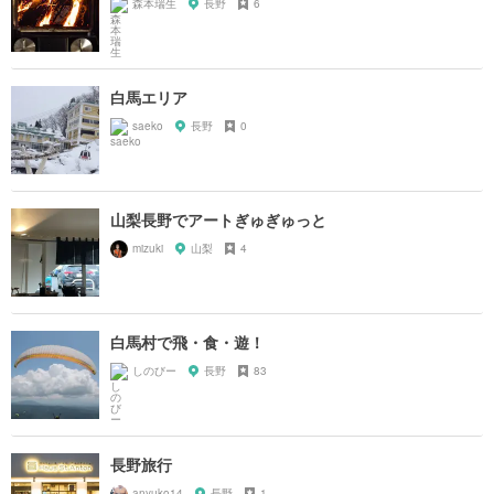
森本瑞生
長野
6
白馬エリア
saeko
長野
0
山梨長野でアートぎゅぎゅっと
mizuki
山梨
4
白馬村で飛・食・遊！
しのびー
長野
83
長野旅行
anyuko14
長野
1