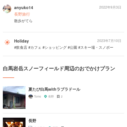
anyuko14
2022年9月3日
長野旅行
散歩がてら
Holiday
2023年7月10日
#飲食店 #カフェ #ショッピング #公園 #スキー場・スノボー
白馬岩岳スノーフィールド周辺のおでかけプラン
夏たび白馬withラブラドール
Tomo
長野
2
長野