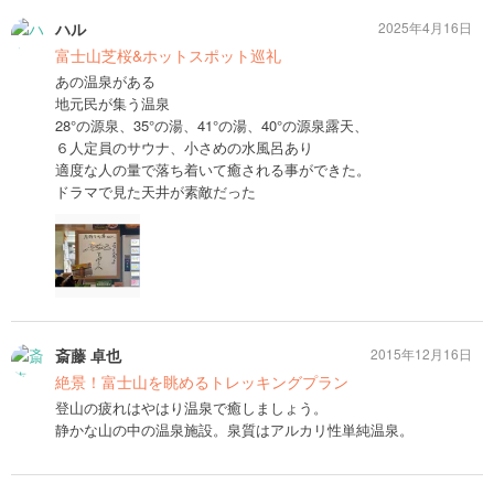
ハル
2025年4月16日
富士山芝桜&ホットスポット巡礼
あの温泉がある
地元民が集う温泉
28°の源泉、35°の湯、41°の湯、40°の源泉露天、
６人定員のサウナ、小さめの水風呂あり
適度な人の量で落ち着いて癒される事ができた。
ドラマで見た天井が素敵だった
斎藤 卓也
2015年12月16日
絶景！富士山を眺めるトレッキングプラン
登山の疲れはやはり温泉で癒しましょう。
静かな山の中の温泉施設。泉質はアルカリ性単純温泉。