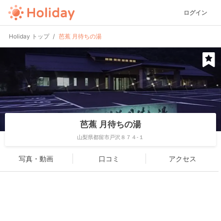
ログイン
Holiday トップ
芭蕉 月待ちの湯
芭蕉 月待ちの湯
山梨県都留市戸沢８７４-１
写真・動画
口コミ
アクセス