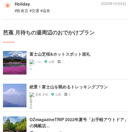
Holiday
2025年10月6日
#飲食店 #交通 #温泉
芭蕉 月待ちの湯周辺のおでかけプラン
富士山芝桜&ホットスポット巡礼
ハル
山梨
1
絶景！富士山を眺めるトレッキングプラン
斎藤 卓也
山梨
5
OZmagazineTRIP 2022年夏号「お手軽アウトドア」
の掲載店...