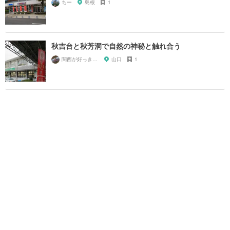
ちー
島根
1
秋吉台と秋芳洞で自然の神秘と触れ合う
関西が好っきゃねん
山口
1