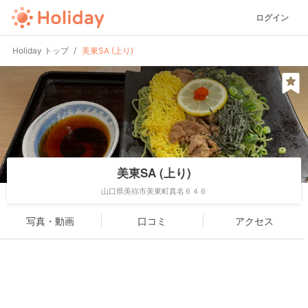
ログイン
Holiday トップ
美東SA (上り)
美東SA (上り)
山口県美祢市美東町真名６４６
写真・動画
口コミ
アクセス