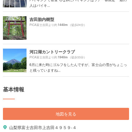
人はバイキ...
吉田胎内樹型
1440m
PICA富士吉田より約
（徒歩24分）
河口湖カントリークラブ
1940m
PICA富士吉田より約
（徒歩33分）
6月に来た時にゴルフをしたんですが、富士山の雪がちょこっ
と残っていますね...
基本情報
地図を見る
山梨県富士吉田市上吉田４９５９-４