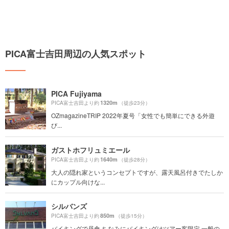
PICA富士吉田周辺の人気スポット
PICA Fujiyama
1320m
PICA富士吉田より約
（徒歩23分）
OZmagazineTRIP 2022年夏号「女性でも簡単にできる外遊
び...
ガストホフリュミエール
1640m
PICA富士吉田より約
（徒歩28分）
大人の隠れ家というコンセプトですが、露天風呂付きでたしか
にカップル向けな...
シルバンズ
850m
PICA富士吉田より約
（徒歩15分）
バイキングで昼食 ちなみにバイキングはツアー客限定 一般の