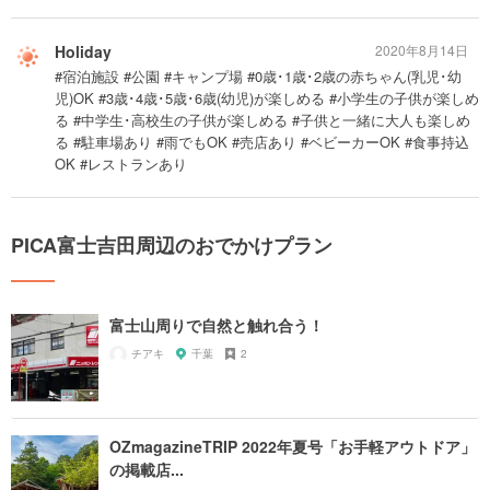
Holiday
2020年8月14日
#宿泊施設 #公園 #キャンプ場 #0歳･1歳･2歳の赤ちゃん(乳児･幼
児)OK #3歳･4歳･5歳･6歳(幼児)が楽しめる #小学生の子供が楽しめ
る #中学生･高校生の子供が楽しめる #子供と一緒に大人も楽しめ
る #駐車場あり #雨でもOK #売店あり #ベビーカーOK #食事持込
OK #レストランあり
PICA富士吉田周辺のおでかけプラン
富士山周りで自然と触れ合う！
チアキ
千葉
2
OZmagazineTRIP 2022年夏号「お手軽アウトドア」
の掲載店...