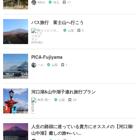
Ikkun
埼玉
11
バス旅行 富士山へ行こう
ネットビジネスマン shinobu
山梨
0
PICA-Fujiyama
ハル
山梨
1
河口湖&山中湖子連れ旅行プラン
島田 賢一
山梨
20
人生の路頭に迷っている貴方にオススメの【河口湖/
山中湖】癒しの旅♥︎←い...